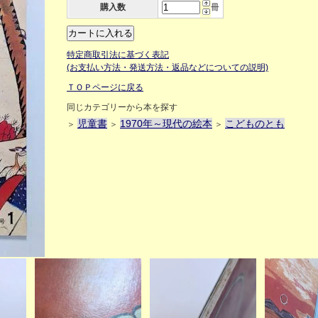
購入数
冊
特定商取引法に基づく表記
(お支払い方法・発送方法・返品などについての説明)
ＴＯＰページに戻る
同じカテゴリーから本を探す
児童書
1970年～現代の絵本
こどものとも
＞
＞
＞