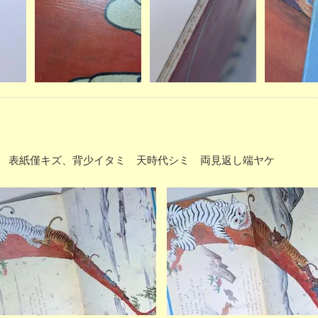
ー P32 表紙僅キズ、背少イタミ 天時代シミ 両見返し端ヤケ