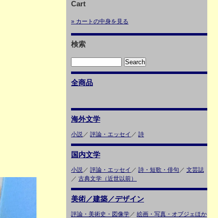
Cart
» カートの中身を見る
検索
全商品
海外文学
小説
／
評論・エッセイ
／
詩
国内文学
小説
／
評論・エッセイ
／
詩・短歌・俳句
／
文芸誌
／
古典文学（近世以前）
美術／建築／デザイン
評論・美術史・図像学
／
絵画・写真・オブジェほか