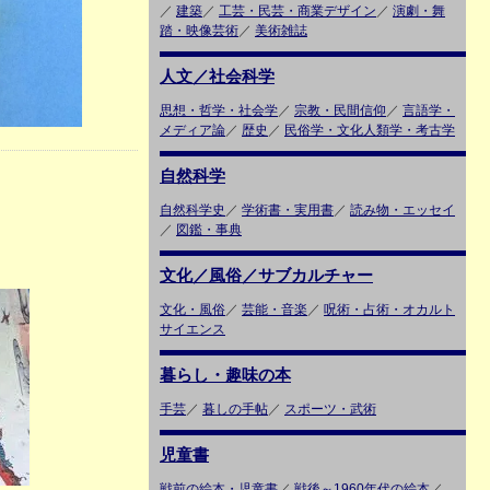
／
建築
／
工芸・民芸・商業デザイン
／
演劇・舞
踏・映像芸術
／
美術雑誌
人文／社会科学
思想・哲学・社会学
／
宗教・民間信仰
／
言語学・
メディア論
／
歴史
／
民俗学・文化人類学・考古学
自然科学
自然科学史
／
学術書・実用書
／
読み物・エッセイ
／
図鑑・事典
文化／風俗／サブカルチャー
文化・風俗
／
芸能・音楽
／
呪術・占術・オカルト
サイエンス
暮らし・趣味の本
手芸
／
暮しの手帖
／
スポーツ・武術
児童書
戦前の絵本・児童書
／
戦後～1960年代の絵本
／