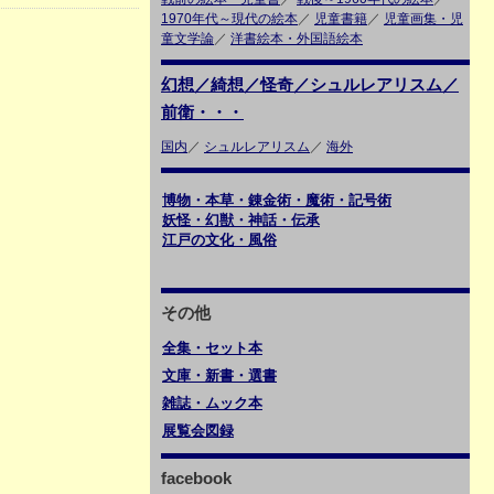
1970年代～現代の絵本
／
児童書籍
／
児童画集・児
童文学論
／
洋書絵本・外国語絵本
幻想／綺想／怪奇／シュルレアリスム／
前衛・・・
国内
／
シュルレアリスム
／
海外
博物・本草・錬金術・魔術・記号術
妖怪・幻獣・神話・伝承
江戸の文化・風俗
その他
全集・セット本
文庫・新書・選書
雑誌・ムック本
展覧会図録
facebook