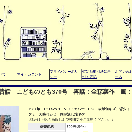
プライバシーポリ
特定商取引法に基
お問い合
いて
マイアカウント
シー
づく表記
ーム
昔話 こどものとも370号 再話：金森襄作 画
1987年 19.1×25.9 ソフトカバー P32 表紙僅キズ、背少イ
タミ 天時代シミ 両見返し端ヤケ
↓詳細は下記の画像および説明文をご参照ください。↓
販売価格
700円(税込)