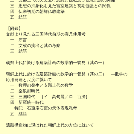
二 支那上代の天文五行思想と儒教及び仏教思想の関係
三 思想の抽象化を見た宮室建築と初期伽藍との関係
四 伝来初期の朝鮮仏教建築
五 結語
【附録】
文献より見たる三国時代前期の漢尺使用考
一 序言
二 文献の摘出と其の考察
三 結語
朝鮮上代に於ける建築計画の数学的一管見（其の一）
朝鮮上代に於ける建築計画の数学的一管見（其の二） ―数学の
応用発達と尺度に就いて―
一 数理の発生と支那上代の数学
二 楽浪郡時代
三 三国時代 ｛イ 高句麗／ロ 百済｝
四 新羅統一時代
特記 石窟庵石窟の天体表現私考
五 結語
遺蹟構造物に現はれた朝鮮上代の方位に就いて