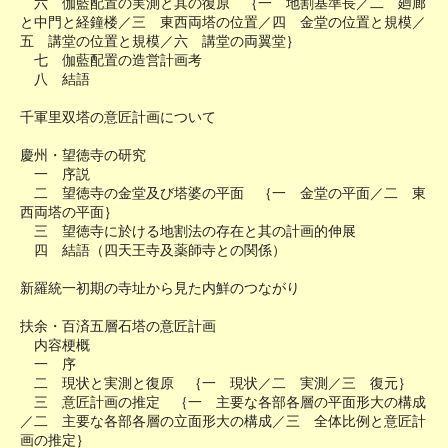
六 伽藍配置の実測と其の復原 ｛一 地割基準長／二 廻廊
と中門と経鐘楼／三 東西両塔の位置／四 金堂の位置と規模／
五 講堂の位置と規模／六 講堂の両翼堂｝
七 伽藍配置の造営計画考
八 結語
千軍里双塔の意匠計画について
慶州・望徳寺の研究
一 序説
二 望徳寺の金堂及び塔婆の平面 ｛一 金堂の平面／二 東
西両塔の平面｝
三 望徳寺に於ける地割法の存在と其の計画的伸展
四 結語（四天王寺及薬師寺との関係）
新羅統一初期の寺址から見た内鮮のつながり
扶余・百済五層石塔の意匠計画
内容梗概
一 序
二 現状と実測と復原 ｛一 現状／二 実測／三 復元｝
三 意匠計画の推定 ｛一 主要な各部各層の平面形大の構成
／二 主要な各部各層の立面形大の構成／三 全体比例と意匠計
画の推定｝