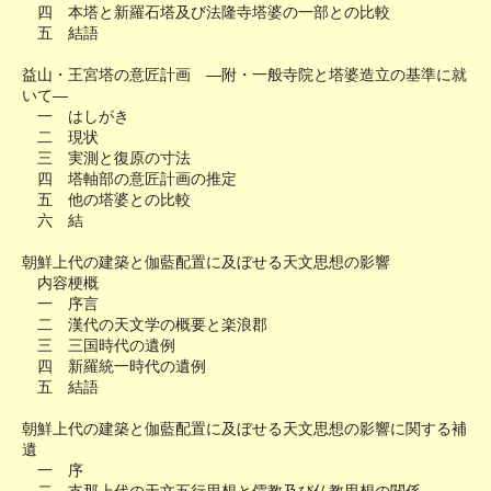
四 本塔と新羅石塔及び法隆寺塔婆の一部との比較
五 結語
益山・王宮塔の意匠計画 ―附・一般寺院と塔婆造立の基準に就
いて―
一 はしがき
二 現状
三 実測と復原の寸法
四 塔軸部の意匠計画の推定
五 他の塔婆との比較
六 結
朝鮮上代の建築と伽藍配置に及ぼせる天文思想の影響
内容梗概
一 序言
二 漢代の天文学の概要と楽浪郡
三 三国時代の遺例
四 新羅統一時代の遺例
五 結語
朝鮮上代の建築と伽藍配置に及ぼせる天文思想の影響に関する補
遺
一 序