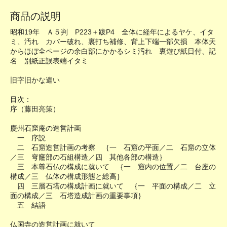
商品の説明
昭和19年 Ａ５判 P223＋跋P4 全体に経年によるヤケ、イタ
ミ、汚れ カバー破れ、裏打ち補修、背上下端一部欠損 本体天
からほぼ全ページの余白部にかかるシミ汚れ 裏遊び紙日付、記
名 別紙正誤表端イタミ
旧字旧かな遣い
目次：
序（藤田亮策）
慶州石窟庵の造営計画
一 序説
二 石窟造営計画の考察 ｛一 石窟の平面／二 石窟の立体
／三 穹窿部の石組構造／四 其他各部の構造｝
三 本尊石仏の構成に就いて ｛一 窟内の位置／二 台座の
構成／三 仏体の構成形態と総高｝
四 三層石塔の構成計画に就いて ｛一 平面の構成／二 立
面の構成／三 石塔造成計画の重要事項｝
五 結語
仏国寺の造営計画に就いて