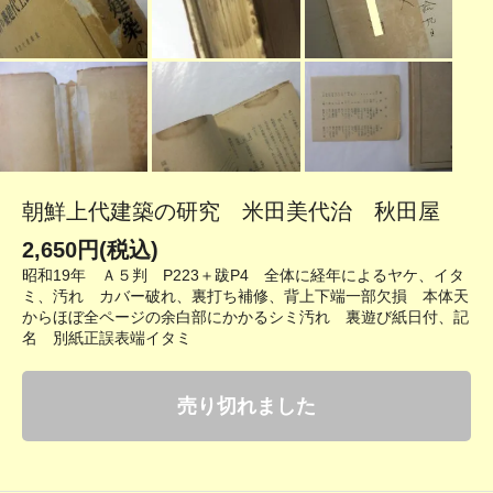
朝鮮上代建築の研究 米田美代治 秋田屋
2,650円(税込)
昭和19年 Ａ５判 P223＋跋P4 全体に経年によるヤケ、イタ
ミ、汚れ カバー破れ、裏打ち補修、背上下端一部欠損 本体天
からほぼ全ページの余白部にかかるシミ汚れ 裏遊び紙日付、記
名 別紙正誤表端イタミ
売り切れました