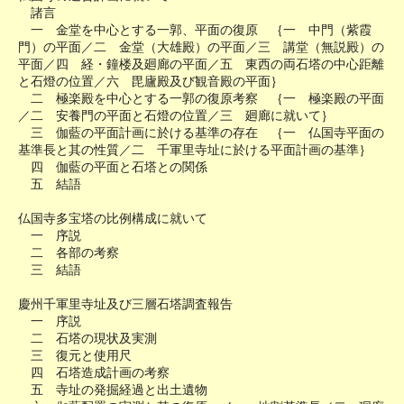
諸言
一 金堂を中心とする一郭、平面の復原 ｛一 中門（紫霞
門）の平面／二 金堂（大雄殿）の平面／三 講堂（無説殿）の
平面／四 経・鐘楼及廻廊の平面／五 東西の両石塔の中心距離
と石燈の位置／六 毘廬殿及び観音殿の平面｝
二 極楽殿を中心とする一郭の復原考察 ｛一 極楽殿の平面
／二 安養門の平面と石燈の位置／三 廻廊に就いて｝
三 伽藍の平面計画に於ける基準の存在 ｛一 仏国寺平面の
基準長と其の性質／二 千軍里寺址に於ける平面計画の基準｝
四 伽藍の平面と石塔との関係
五 結語
仏国寺多宝塔の比例構成に就いて
一 序説
二 各部の考察
三 結語
慶州千軍里寺址及び三層石塔調査報告
一 序説
二 石塔の現状及実測
三 復元と使用尺
四 石塔造成計画の考察
五 寺址の発掘経過と出土遺物