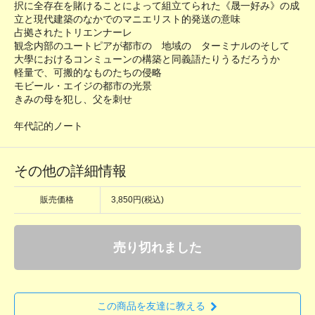
択に全存在を賭けることによって組立てられた《晟一好み》の成
立と現代建築のなかでのマニエリスト的発送の意味
占拠されたトリエンナーレ
観念内部のユートピアが都市の 地域の ターミナルのそして
大學におけるコンミューンの構築と同義語たりうるだろうか
軽量で、可搬的なものたちの侵略
モビール・エイジの都市の光景
きみの母を犯し、父を刺せ
年代記的ノート
その他の詳細情報
販売価格
3,850円(税込)
売り切れました
この商品を友達に教える