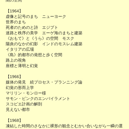
【1964】
虚像と記号のまち ニューヨーク
世界のまち
死者のためのと詩 エジプト
迷路と秩序の美学 エーゲ海のまちと建築
《おもて》と《うら》の空間 モスク
陽炎のなかの幻影 インドのモスレム建築
イタリアの広場
《島》的都市の発想と歩く空間
路上の視角
座標と薄明と幻覚
【1966】
媒体の発見 続プロセス・プランニング論
幻覚の形而上学
マリリン・モンロー様
サモン・ピンクのエンバイラメント
スコピエ計画の解剖
見えない都市
【1968】
凍結した時間のさなかに裸形の観念とむかい合いながら一瞬の選