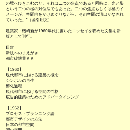
の境へひきこむのだ。それは二つの焦点であると同時に、光と影
という二つの極の対位法でもあった。二つの焦点もしくは極のイ
メージが、空間内をかけめぐりながら、その空間の演出がなされ
ていった。”（函引用文）
建築家・磯崎新が1960年代に書いたエッセイを収めた文集を新
版として刊行。
目次：
新版へのまえがき
都市破壊業ＫＫ
【1960】
現代都市における建築の概念
シンボルの再生
孵化過程
現代都市における空間の性格
広告的建築のためのアドバータイジング
【1962】
プロセス・プランニング論
都市デザインの方法
日本の都市空間
闇の空間