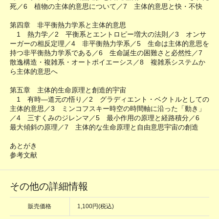
死／6 植物の主体的意思について／7 主体的意思と快・不快
第四章 非平衡熱力学系と主体的意思
1 熱力学／2 平衡系とエントロピー増大の法則／3 オンサ
ーガーの相反定理／4 非平衡熱力学系／5 生命は主体的意思を
持つ非平衡熱力学系である／6 生命誕生の困難さと必然性／7
散逸構造・複雑系・オートポイエーシス／8 複雑系システムか
ら主体的意思へ
第五章 主体的生命原理と創造的宇宙
1 有時―道元の悟り／2 グラディエント・ベクトルとしての
主体的意思／3 ミンコフスキー時空の時間軸に沿った「動き」
／4 三すくみのジレンマ／5 最小作用の原理と経路積分／6
最大傾斜の原理／7 主体的な生命原理と自由意思宇宙の創造
あとがき
参考文献
その他の詳細情報
販売価格
1,100円(税込)