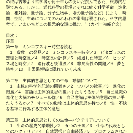
の謎は古来より哲学者が何千年ものあいだ挑んできた、根源的な
謎である。しかし、近代科学の登場とそれに続く科学革命（進化
論、相対論、量子論、分子生物学、場の量子論など）により、時
間、空間、生命についてのわれわれの常識は覆された。科学的思
考で、いまいちどこの根元的な謎に挑む。”（カバー袖紹介文）
目次：
序章
第一章 ミンコフスキー時空を読む
1 虚数ｉの発見／2 ミンコフスキー時空／3 ピタゴラスの
定理と時空長／4 時空長の計算／5 縮退した時空／6 ヒッグ
ス場と時空／7 進行波と後退波／8 非局所性の問題／9 夢と
時空／10 非因果領域に隠れていく未来
第二章 主体的意思としての生命―動物について
1 主観の科学的記述の困難さ／2 ツバメの歓喜／3 進化の
階層／4 言語は主体的意思の担い手たりうるか／5 自己意識の
進化と大脳のモジュール群／6 自己意識は主体的意思の担い手
たりうるか／7 すべての動物は主体的意思を持つ／8 快・不快
を基準に行為する主体的意思
第三章 主体的意思としての生命―バクテリアについて
1 生命の歴史的階層性／2 五つの王国／3 生命の代表とし
てのバクテリア／4 自然選択と自由経済／5 プログラムされた