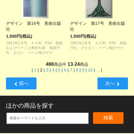
デザイン 第16号 美術出版
デザイン 第17号 美術出版
社
社
1,500円(税込)
1,500円(税込)
1961年1月号 Ａ４判 P49 表紙
1961年2月号 Ａ４判 P49 表紙
およびページ上角折れ跡 表紙汚
汚れ、少イタミ ページ端少ヤケ
れ、少スレ ページ端少ヤケ
466
13
24
商品中
-
商品
|
1
|
2
|
3
|
4
|
5
|
6
|
7
|
8
|
9
|
10
|
...
|
前へ
次へ
ほかの商品を探す
検索