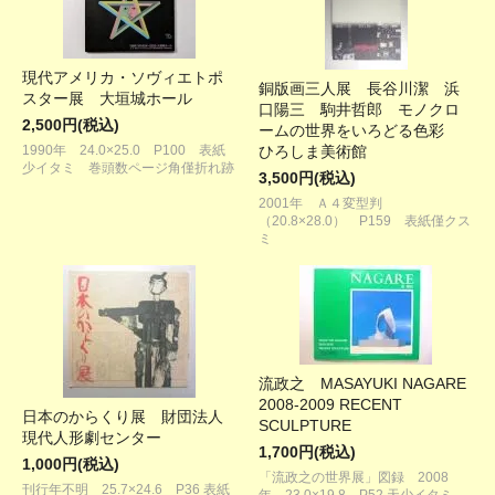
現代アメリカ・ソヴィエトポ
銅版画三人展 長谷川潔 浜
スター展 大垣城ホール
口陽三 駒井哲郎 モノクロ
2,500円(税込)
ームの世界をいろどる色彩
1990年 24.0×25.0 P100 表紙
ひろしま美術館
少イタミ 巻頭数ページ角僅折れ跡
3,500円(税込)
2001年 Ａ４変型判
（20.8×28.0） P159 表紙僅クス
ミ
流政之 MASAYUKI NAGARE
2008-2009 RECENT
日本のからくり展 財団法人
SCULPTURE
現代人形劇センター
1,700円(税込)
1,000円(税込)
「流政之の世界展」図録 2008
刊行年不明 25.7×24.6 P36 表紙