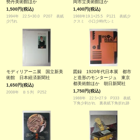
勢丹美術館ほか
岡市立美術館ほか
1,500円(税込)
1,400円(税込)
1994年 22.5×30.0 P207 表紙
1988年19.1×25.5 P121 表紙少
少汚れ
クスミ 小口少時代シミ
モディリアーニ展 国立新美
図録 1920年代日本展 都市
術館 日本経済新聞社
と造形のモンタージュ 東京
都美術館ほか 朝日新聞社
1,650円(税込)
1,750円(税込)
2008年 Ｂ５判 P252
1988年 22.5×27.9 P333 表紙
下角少剥がれ 裏表紙下角折れ跡