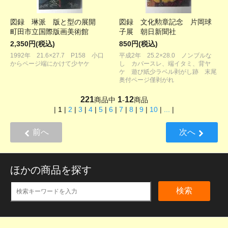
図録 琳派 版と型の展開
図録 文化勲章記念 片岡球
町田市立国際版画美術館
子展 朝日新聞社
2,350円(税込)
850円(税込)
1992年 21.6×27.7 P158 小口
平成2年 25.2×28.0 ノンブルな
からページ端にかけて少ヤケ
し カバースレ、端イタミ、背ヤ
ケ 遊び紙少ラベル剥がし跡 末尾
奥付ページ僅剥がれ
221
1
12
商品中
-
商品
|
1
|
2
|
3
|
4
|
5
|
6
|
7
|
8
|
9
|
10
|
...
|
前へ
次へ
ほかの商品を探す
検索