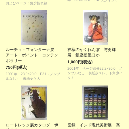
年 23.0×19.8 P52 天少イタミ
およびページ下角少折れ跡
ルーチョ・フォンターナ展
神様のかくれんぼ 与勇輝
アート・ポイント・コンテン
展 銀座松屋ほか
ポラリー
1,000円(税込)
750円(税込)
2001年 ページ部分22.2×30.0 ノ
ンブルなし 表紙少スレ、下角少イ
1991年 23.9×29.0 P31（ノンブ
タミ
ルなし） 表紙ヤケ大
ロートレック展カタログ 伊
図録 インド現代美術展 高