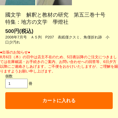
國文学 解釈と教材の研究 第五三巻十号
特集：地方の文学 學燈社
500円(税込)
2008年7月号 Ａ５判 P207 表紙僅クスミ、角僅折れ跡 小
口少汚れ
●出張のお知らせ●
8月6日（木）の日中は店主不在のため、5日夜以降のご注文につきまし
ては在庫確認・お手続きのご案内、お問い合わせへの回答等、6日夕方
以降にご連絡さしあげます。ご不便をおかけいたしますが、ご理解を賜
りますようお願い申し上げます。
個数
冊
カートに入れる