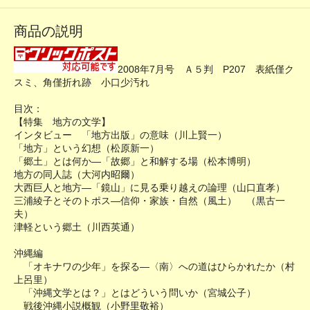
商品の説明
2008年7月号 Ａ５判 P207 表紙僅ク
スミ、角僅折れ跡 小口少汚れ
目次：
【特集 地方の文学】
インタビュー 「地方出版」の意味（川上賢一）
「地方」という幻想（松原新一）
「郷土」とは何か―「故郷」と和解する場（松本博明）
地方の同人誌（大河内昭爾）
大西巨人と地方―「鏡山」に見る乗り越えの論理（山口直孝）
三浦綾子とそのトポス―信仰・家族・自然（風土） （黒古一
夫）
津軽という郷土（川西英通）
沖縄編
「オキナワの少年」を探る―〈南〉への道はひらかれたか（村
上呂里）
「沖縄文学とは？」とはどういう問いか（宮城公子）
戦後沖縄小説概観（小野里敬裕）