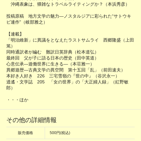
沖縄表象は、猥雑なトラベルライティングか？（本浜秀彦）
投稿原稿 地方文学の魅力―ノスタルジアに彩られた“サトウキ
ビ連作”（岐部雅之）
【連載】
「明治維新」に異議をとなえたラストサムライ 西郷隆盛（上田
篤）
同時通訳者が編む 難訳日英辞典（松本道弘）
最終回 父が子に語る日本の歴史（田中英道）
心意伝承―遊働世界に生きる―（本荘雅一）
異郷遊歴―古典文学の異空間 第十五回「乱」（前田速夫）
本好き人好き 226 三宅雪嶺の『世の中』（谷沢永一）
逍遙・文学誌 205 「女の世界」の「大正婦人録」（紅野敏
郎）
・・・ほか
その他の詳細情報
販売価格
500円(税込)