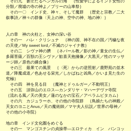
その九 蒼茫たるベンガルの海 ｛性愛学によるインド女性の
分類／廃墟の寺の神よ／プリーの山車祭｝
その一〇 インド史、神々、そして魔群 ｛歴史と宗教／二大
叙事詩／神々の群像〈天上の神、空中の神、地の神〉｝
人の章 神の火柱と、女神の深い谷
その一 ハレ・クリシュナ ｛神の国、神不在の国／汚穢な夜
の天使／My sweet lord／不滅のジャイナ教｝
その二 シヴァ神の臍 ｛ネパール教／影の神／童女の生仏／
多羅菩薩／百獣の王シヴァ／歓喜天抱擁像／大黒天／性のマッサ
ージ師／原色の媾合像｝
その三 最果ての風景 ｛〈死〉からの逆照射／鹿野苑の並木
道／降魔成道／色あせる栄光／しかばねと凶鳥／かいま見た生の
究極｝
その四 神を見る目 ｛魔神とドゥルガー／不動明王｝
その五 須弥山のエロス―カンダリヤ・マハーデヴァ寺院
｛流れる風／天の美女／蓮のなかの宝石／アベラムピタカム｝
その六 カジュラーホ、その他の寺院群 ｛鳥娘たちの神殿／
天女のヨニとAnus／天の魔術師／マヤ夫人伝説／世界の母神／
その他の小寺院｝
地の章 インド文化圏をめぐる
その一 マンゴスチンの貞操帯―エロティカ イン バンコッ