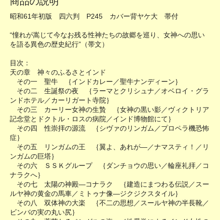
商品の説明
昭和61年初版 四六判 P245 カバー背ヤケ大 帯付
“憧れが嵩じて今なお残る性神たちの故郷を巡り、女神への思い
を語る異色の歴史紀行”（帯文）
目次：
天の章 神々のふるさとインド
その一 聖牛 ｛インドカレー／聖牛ナンディーン｝
その二 生誕祭の夜 ｛ラーマとクリシュナ／オベロイ・グラ
ンドホテル／カーリガート寺院｝
その三 カーリー女神の生贄 ｛女神の黒い影／ヴィクトリア
記念堂とドクトル・ロスの病院／インド博物館にて｝
その四 性崇拝の源流 ｛シヴァのリンガム／プロペラ機恐怖
症｝
その五 リンガムの王 ｛翼よ、あれが―／ナマスティ！／リ
ンガムの巨塔｝
その六 ＳＳＫグループ ｛ダンチョウの思い／輪座礼拝／コ
ナラクへ｝
その七 太陽の神殿―コナラク ｛建造にまつわる伝説／スー
ルヤ神の黄金の馬車／ミトゥナ像―ジクジクスタイル｝
その八 双体神の大楽 ｛不二の思想／スールヤ神の半長靴／
ビンバの実の丸い尻｝