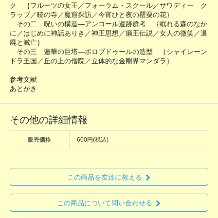
ク ｛フルーツの女王／フォーラム・スクール／サワディー ク
ラップ／暁の寺／魔窟探訪／今宵ひと夜の罌粟の花｝
その二 呪いの構造―アンコール遺跡群考 ｛眠れる森のなか
に／はじめに神話ありき／神王思想／癩王伝説／女人の微笑／退
廃と滅亡｝
その三 蓮華の巨塔―ボロブドゥールの造型 ｛シャイレーン
ドラ王国／丘の上の僧院／立体的な金剛界マンダラ｝
参考文献
あとがき
その他の詳細情報
販売価格
600円(税込)
この商品を友達に教える
この商品について問い合わせる