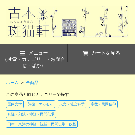
メニュー
カートを見る
（検索・カテゴリー・お問合
せ・ほか）
ホーム
>
全商品
この商品と同じカテゴリーで探す
国内文学
評論・エッセイ
人文・社会科学
宗教・民間信仰
妖怪・幻獣・神話・民間伝承
日本・東洋の神話・説話・民間伝承・妖怪