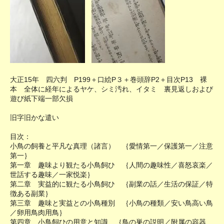
大正15年 四六判 P199＋口絵P３＋巻頭辞P2＋目次P13 裸
本 全体に経年によるヤケ、シミ汚れ、イタミ 裏見返しおよび
遊び紙下端一部欠損
旧字旧かな遣い
目次：
小鳥の飼養と平凡な真理（諸言） ｛愛情第一／保護第一／注意
第一｝
第一章 趣味より観たる小鳥飼ひ ｛人間の趣味性／喜怒哀楽／
世話する趣味／一家悦楽｝
第二章 実益的に観たる小鳥飼ひ ｛副業の話／生活の保証／特
徴ある副業｝
第三章 趣味と実益との小鳥種別 ｛小鳥の種類／安い鳥高い鳥
／卵用鳥肉用鳥｝
第四章 小鳥飼ひの用意と知識 ｛鳥の巣の説明／附属の容器