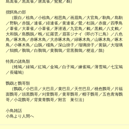
島蒿雀／黒蒿雀／唐蒿雀／鴛鴦／鷭｝
摺餌鳥の部
｛眼白／椋鳥／小椋鳥／相思鳥／画眉鳥／大官鳥／駒鳥／島駒
／野駒／赤鬚／連雀／緋連雀／黄連雀／鶯／杜鵑／赤腹／四季鳥
／葦雀／大葦雀／小葦雀／茅潜過／九官鳥／鶫／黒鶫／八丈鶫／
大和鵲／島鸚鵲／鵯／紅羅雲／眉茶ジナイ《即の下に鳥》／八色
鳥／啄木鳥／赤啄木鳥／大赤啄木鳥／緑啄木鳥／山啄木鳥／啄木
鳥／小啄木鳥／山鵲／橿鳥／深山掛子／瑠璃掛子／黄鶲／大瑠璃
／鷦鷯／鶺鴒／白鶺鴒／黄鶺鴒／背黒鶺鴒／梗追／鵲｝
特異の諸鳥類
｛雉鳩／緑鳩／紅鳩／金鳩／白子鳩／練雀鳩／薄雪鳩／七宝鳩
／長嘯鳩｝
鸚鵡と鸚哥類
｛鸚鵡／小巴旦／大巴旦／黄巴旦／天竺巴旦／桃色鸚哥／片福
面鸚哥／頭黒鸚哥／刈萱鸚哥／黄草鸚哥／帽子鸚哥／五色青海鸚
哥／小花鸚哥／背黄青鸚哥／附言 巣引法｝
小鳥雑話
小鳥より人間へ