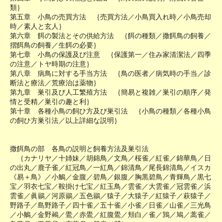
類｝
第五章 小鳥の売買方法 ｛売買方法／小鳥買入れ時／小鳥売却
時／素人と玄人｝
第六章 餌の製法とその供給方法 ｛餌の種類／撒餌鳥の飼養／
摺餌鳥の飼養／生餌の必要｝
第七章 小鳥の保護及び注意 ｛保護第一／住み家清潔法／四季
の注意／トヤ時期の注意｝
第八章 病鳥に対する手当方法 ｛鳥の医者／病気時の手当／診
断法と療法／荒療治は薬物｝
第九章 巣引及び人工繁殖方法 ｛簡易と複雑／巣引の順序／発
情と受精／巣引の趣と利｝
第十章 各種小鳥の飼ひ方及び巣引法 ｛小鳥の種類／各種小鳥
の飼ひ方巣引法／以上詳細な説明｝
撒餌鳥の部 各鳥の説明と飼養方法及巣引法
｛カナリヤ／十姉妹／胡錦鳥／文鳥／桜雀／紅雀／錦華鳥／日
の出丸／鹿子雀／紅冠鳥／一紅鳥／錦清鳥／尾長錦清鳥／イスカ
《易＋鳥》／小鵤／金腹／碧鳥／銀腹／胸黒碧鳥／青輝鳥／黒七
宝／羽衣七宝／鞍掛け七宝／紅玉鳥／雲雀／大雲雀／冠雲雀／浜
雲雀／眞鶸／河原鶸／五色鶸／猿子／大猿子／紅猿子／萩猿子／
野路子／島野路子／四十雀／五十雀／小雀／日雀／山雀／三光鳥
／小鵤／金野鵐／鷽／赤鷽／紅腹鷽／頬白／雀／鶉／鳩／蒿雀／