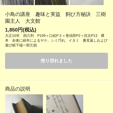
小鳥の講座 趣味と実益 飼ひ方秘訣 三樹
園主人 大文館
1,850円(税込)
大正15年 四六判 P199＋口絵P３＋巻頭辞P2＋目次P13 裸
本 全体に経年によるヤケ、シミ汚れ、イタミ 裏見返しおよび
遊び紙下端一部欠損
売り切れました
商品の説明