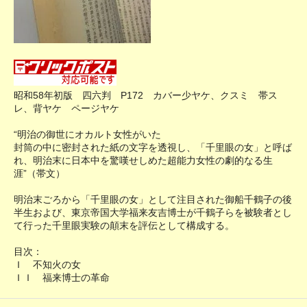
昭和58年初版 四六判 P172 カバー少ヤケ、クスミ 帯ス
レ、背ヤケ ページヤケ
“明治の御世にオカルト女性がいた
封筒の中に密封された紙の文字を透視し、「千里眼の女」と呼ば
れ、明治末に日本中を驚嘆せしめた超能力女性の劇的なる生
涯”（帯文）
明治末ごろから「千里眼の女」として注目された御船千鶴子の後
半生および、東京帝国大学福来友吉博士が千鶴子らを被験者とし
て行った千里眼実験の顛末を評伝として構成する。
目次：
Ｉ 不知火の女
ＩＩ 福来博士の革命