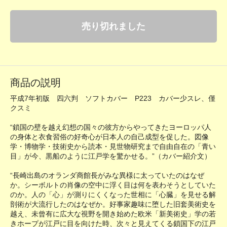
売り切れました
商品の説明
平成7年初版 四六判 ソフトカバー P223 カバー少スレ、僅
クスミ
“鎖国の壁を越え幻想の国々の彼方からやってきたヨーロッパ人
の身体と衣食習俗の好奇心が日本人の自己成型を促した。図像
学・博物学・技術史から読本・見世物研究まで自由自在の「青い
目」が今、黒船のように江戸学を驚かせる。”（カバー紹介文）
“長崎出島のオランダ商館長がみな異様に太っていたのはなぜ
か。シーボルトの肖像の空中に浮く目は何を表わそうとしていた
のか。人の「心」が測りにくくなった世相に「心臓」を見せる解
剖術が大流行したのはなぜか。好事家趣味に堕した旧套美術史を
越え、未曾有に広大な視野を開き始めた欧米「新美術史」学の若
きホープが江戸に目を向けた時、次々と見えてくる鎖国下の江戸