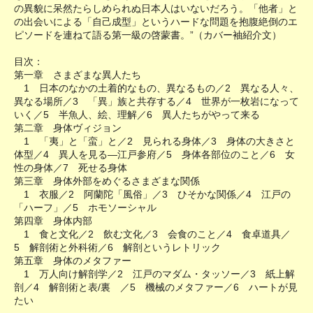
の異貌に呆然たらしめられぬ日本人はいないだろう。「他者」と
の出会いによる「自己成型」というハードな問題を抱腹絶倒のエ
ピソードを連ねて語る第一級の啓蒙書。”（カバー袖紹介文）
目次：
第一章 さまざまな異人たち
1 日本のなかの土着的なもの、異なるもの／2 異なる人々、
異なる場所／3 「異」族と共存する／4 世界が一枚岩になって
いく／5 半魚人、絵、理解／6 異人たちがやって来る
第二章 身体ヴィジョン
1 「夷」と「蛮」と／2 見られる身体／3 身体の大きさと
体型／4 異人を見る―江戸参府／5 身体各部位のこと／6 女
性の身体／7 死せる身体
第三章 身体外部をめぐるさまざまな関係
1 衣服／2 阿蘭陀「風俗」／3 ひそかな関係／4 江戸の
「ハーフ」／5 ホモソーシャル
第四章 身体内部
1 食と文化／2 飲む文化／3 会食のこと／4 食卓道具／
5 解剖術と外科術／6 解剖というレトリック
第五章 身体のメタファー
1 万人向け解剖学／2 江戸のマダム・タッソー／3 紙上解
剖／4 解剖術と表/裏 ／5 機械のメタファー／6 ハートが見
たい