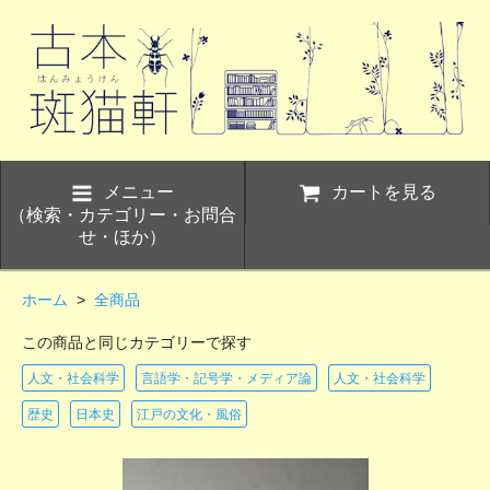
メニュー
カートを見る
（検索・カテゴリー・お問合
せ・ほか）
ホーム
>
全商品
この商品と同じカテゴリーで探す
人文・社会科学
言語学・記号学・メディア論
人文・社会科学
歴史
日本史
江戸の文化・風俗