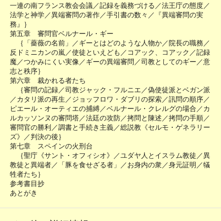
一連の南フランス教会会議／記録を義務づける／法王庁の態度／
法学と神学／異端審問の著作／手引書の数々／『異端審問の実
務』｝
第五章 審問官ベルナール・ギー
｛「薔薇の名前」／ギーとはどのような人物か／院長の職務／
反ドミニカンの嵐／使徒といえども／コアック、コアック／記録
魔／つかみにくい実像／ギーの異端審問／司教としてのギー／意
志と秩序｝
第六章 裁かれる者たち
｛審問の記録／司教ジャック・フルニエ／偽使徒派とベガン派
／カタリ派の再生／ジョッフロワ・ダブリの探索／訊問の順序／
ピエール・オーティエの捕縛／ベルナール・クレルグの場合／カ
ルカッソンヌの審問塔／法廷の攻防／拷問と陳述／拷問の手順／
審問官の勝利／調書と手続き主義／総説教《セルモ・ゲネラリー
ズ》／判決の後｝
第七章 スペインの火刑台
｛聖庁《サント・オフィシオ》／ユダヤ人とイスラム教徒／異
教徒と異端者／「豚を食せざる者」／お身内の衆／身元証明／犠
牲者たち｝
参考書目抄
あとがき