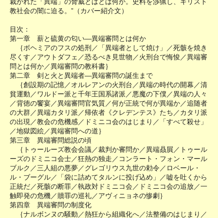
裁かれた「異端」の脅威とはとは何か。史料を渉猟し、キリスト
教社会の闇に迫る。”（カバー紹介文）
目次：
第一章 薪と硫黄の匂い―異端審問とは何か
｛ボヘミアのフスの処刑／「異端者として焼け」／死骸を焼き
尽くす／アウトダフェ／恐るべき見世物／火刑台で悔悛／異端審
問とは何か／異端審問の教科書｝
第二章 剣と火と異端者―異端審問の誕生まで
｛創設期の記憶／オルレアンの火刑台／異端の時代の開幕／清
貧運動／ワルドー派と千年王国系諸派／悪魔の下僕／異端の人々
／背徳の饗宴／異端審問官気質／何が正統で何が異端か／追随者
の大群／異端カタリ派／帰依者《クレデンテス》たち／カタリ派
の出現／教会の危機感／ドミニコ会のはじまり／「すべて殺せ」
／地獄図絵／異端審問への道｝
第三章 異端審問総説の頃
｛トゥールーズ教会会議／裁判か審問か／異端贔屓／トゥール
ーズのドミニコ会士／狂熱の独走／コンラート・フォン・マール
ブルク／三人組の悪夢／グレゴリウス九世の勅令／ロベール・
ル・ブーグル／「袋に詰めてタルンに投げ込め」／嘘を吐くから
正統だ／死骸の断罪／執政対ドミニコ会／ドミニコ会の追放／一
触即発の危機／贖罪の巡礼／アヴィニョネの惨劇｝
第四章 異端審問の制度化
｛ナルボンヌの騒動／熱狂から組織化へ／法整備のはじまり／