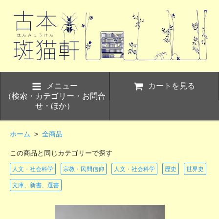
メニュー
カートを見る
（検索・カテゴリー・お問合
せ・ほか）
ホーム
>
全商品
この商品と同じカテゴリーで探す
人文・社会科学
宗教・民間信仰
人文・社会科学
歴史
世界史
文庫、新書、選書