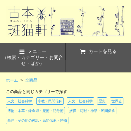
メニュー
カートを見る
（検索・カテゴリー・お問合
せ・ほか）
ホーム
>
全商品
この商品と同じカテゴリーで探す
人文・社会科学
宗教・民間信仰
人文・社会科学
歴史
世界史
博物・本草・錬金術・魔術・記号術
妖怪・幻獣・神話・民間伝承
西洋・その他の神話・民間伝承・怪物