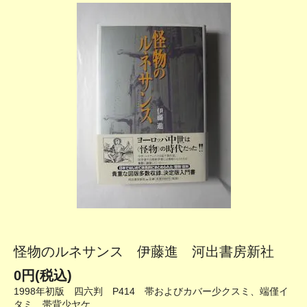
怪物のルネサンス 伊藤進 河出書房新社
0円(税込)
1998年初版 四六判 P414 帯およびカバー少クスミ、端僅イ
タミ 帯背少ヤケ