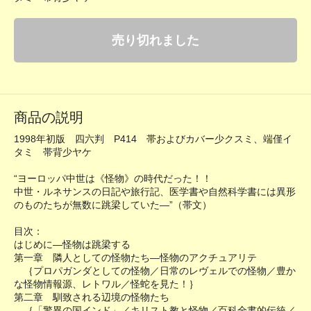
売り切れました
商品の説明
1998年初版 四六判 P414 帯およびカバー少クスミ、端僅イ
タミ 帯背少ヤケ
“ヨーロッパ中世は《怪物》の時代だった！！
中世・ルネサンスの日記や旅行記、医学書や自然科学書には異形
のものたちが無数に跳梁していた―”（帯文）
目次：
はじめに―怪物は跳梁する
第一章 隣人としての怪物たち―怪物のアクチュアリテ
｛プロパガンダとしての怪物／日常のレヴェルでの怪物／豊か
な怪物情報源、レトワル／怪蛇を見た！｝
第二章 馴致される辺境の怪物たち
｛「驚異の国インド」／キリスト教と怪物／百科全書的伝統／