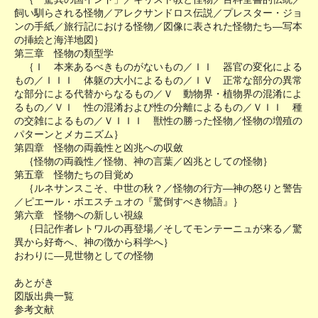
飼い馴らされる怪物／アレクサンドロス伝説／プレスター・ジョ
ンの手紙／旅行記における怪物／図像に表された怪物たち―写本
の挿絵と海洋地図｝
第三章 怪物の類型学
｛Ｉ 本来あるべきものがないもの／ＩＩ 器官の変化による
もの／ＩＩＩ 体躯の大小によるもの／ＩＶ 正常な部分の異常
な部分による代替からなるもの／Ｖ 動物界・植物界の混淆によ
るもの／ＶＩ 性の混淆および性の分離によるもの／ＶＩＩ 種
の交雑によるもの／ＶＩＩＩ 獣性の勝った怪物／怪物の増殖の
パターンとメカニズム｝
第四章 怪物の両義性と凶兆への収斂
｛怪物の両義性／怪物、神の言葉／凶兆としての怪物｝
第五章 怪物たちの目覚め
｛ルネサンスこそ、中世の秋？／怪物の行方―神の怒りと警告
／ピエール・ボエスチュオの『驚倒すべき物語』｝
第六章 怪物への新しい視線
｛日記作者レトワルの再登場／そしてモンテーニュが来る／驚
異から好奇へ、神の徴から科学へ｝
おわりに―見世物としての怪物
あとがき
図版出典一覧
参考文献