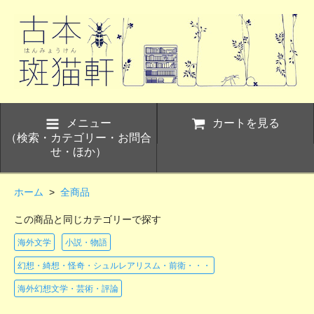
メニュー
カートを見る
（検索・カテゴリー・お問合
せ・ほか）
ホーム
>
全商品
この商品と同じカテゴリーで探す
海外文学
小説・物語
幻想・綺想・怪奇・シュルレアリスム・前衛・・・
海外幻想文学・芸術・評論