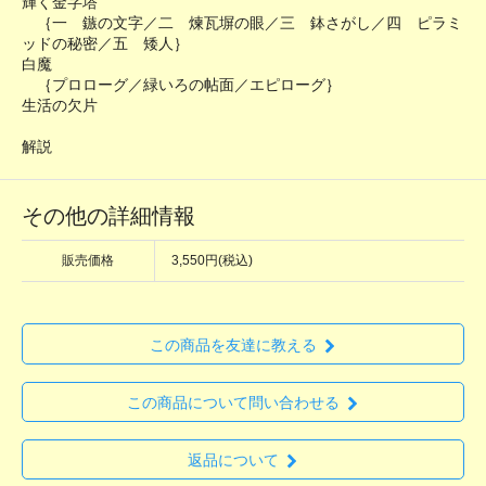
輝く金字塔
｛一 鏃の文字／二 煉瓦塀の眼／三 鉢さがし／四 ピラミ
ッドの秘密／五 矮人｝
白魔
｛プロローグ／緑いろの帖面／エピローグ｝
生活の欠片
解説
その他の詳細情報
販売価格
3,550円(税込)
この商品を友達に教える
この商品について問い合わせる
返品について