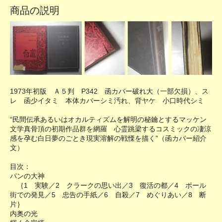
商品の説明
1973年初版 Ａ５判 P342 函カバー破れ大（一部欠損）、ス
レ 函少イタミ 本体カバーシミ汚れ、背ヤケ 小口時代シミ
“民間伝承あるいはオカルティズムを解明の秘鑰とするマッケン
文学真骨頂の初期作品群を網羅 心霊跳梁するコスミックの凄涼
感を孕む白日夢のごとき現実溶解の戦慄を描く”（函カバー紹介
文）
目次：
パンの大神
｛1 実験／2 クラークの思い出／3 復活の都／4 ポール
街での発見／5 忠告の手紙／6 自殺／7 めぐりあい／8 断
片｝
内奥の光