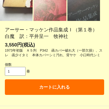
アーサー・マッケン作品集成Ｉ（第１巻）
白魔 訳：平井呈一 牧神社
3,550円(税込)
1973年初版 Ａ５判 P342 函カバー破れ大（一部欠損）、ス
レ 函少イタミ 本体カバーシミ汚れ、背ヤケ 小口時代シミ
個数
冊
カートに入れる