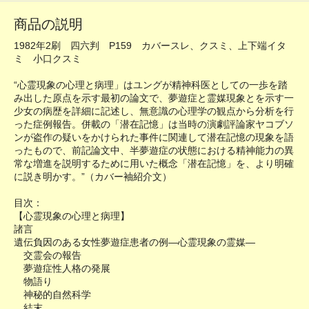
商品の説明
1982年2刷 四六判 P159 カバースレ、クスミ、上下端イタ
ミ 小口クスミ
“心霊現象の心理と病理」はユングが精神科医としての一歩を踏
み出した原点を示す最初の論文で、夢遊症と霊媒現象とを示す一
少女の病歴を詳細に記述し、無意識の心理学の観点から分析を行
った症例報告。併載の「潜在記憶」は当時の演劇評論家ヤコブソ
ンが盗作の疑いをかけられた事件に関連して潜在記憶の現象を語
ったもので、前記論文中、半夢遊症の状態における精神能力の異
常な増進を説明するために用いた概念「潜在記憶」を、より明確
に説き明かす。”（カバー袖紹介文）
目次：
【心霊現象の心理と病理】
諸言
遺伝負因のある女性夢遊症患者の例―心霊現象の霊媒―
交霊会の報告
夢遊症性人格の発展
物語り
神秘的自然科学
結末