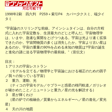
1998年2刷 四六判 P259＋索引P4 カバー少クスミ、端少イ
タミ
“宇宙論のスリリングな前線。アインシュタインは、自分の方程
式に入れた宇宙定数を、生涯最大のどじと呼んだ。宇宙物理学
は、いまや、急速な展開をとげつつある。宇宙は光より速く拡張
できたのか。宇宙間物質の多くは消失したか。宇宙より古い星は
あるのか。宇宙の重量の90%を占める未知の物質は?宇宙の誕生
と進化の謎に迫る宇宙物理学の最前線。”（宣伝文）
目次：
１アリスの宇宙レストラン
｛モデルを立てる／物理学と宇宙論における補正のための因子
／我々の知っている宇宙｝
２ 重力、運動、光
｛ティコの宇宙モデル／ケプラーと惑星の楕円軌道／ガリレオ
が確かめたこと／ニュートンと重力／星の光を解読する｝
３ 星が輝くわけ
｛星の炉での核融合／質量からエネルギーへ／星の進化／変光
星｝
４ 天の川の地図