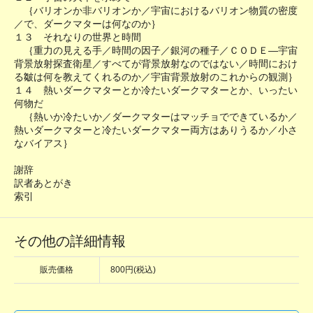
｛バリオンか非バリオンか／宇宙におけるバリオン物質の密度
／で、ダークマターは何なのか｝
１３ それなりの世界と時間
｛重力の見える手／時間の因子／銀河の種子／ＣＯＤＥ―宇宙
背景放射探査衛星／すべてが背景放射なのではない／時間におけ
る皺は何を教えてくれるのか／宇宙背景放射のこれからの観測｝
１４ 熱いダークマターとか冷たいダークマターとか、いったい
何物だ
｛熱いか冷たいか／ダークマターはマッチョでできているか／
熱いダークマターと冷たいダークマター両方はありうるか／小さ
なバイアス｝
謝辞
訳者あとがき
索引
その他の詳細情報
販売価格
800円(税込)