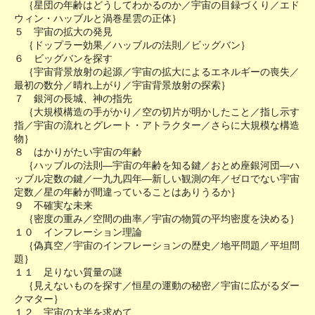
｛星団の年齢はどうしてわかるのか／宇宙の目録づくり／エド
ウィン・ハッブルと渦巻星雲の正体｝
５ 宇宙の拡大の発見
｛ドップラー効果／ハッブルの法則／ビッグバン｝
６ ビッグバンを探す
｛宇宙背景放射の起源／宇宙の拡大によるエネルギーの喪失／
最初の数分／晴れ上がり／宇宙背景放射の探索｝
７ 銀河の長城、神の指先
｛大規模構造の手がかり／空の切片が明かしたこと／指し示す
指／宇宙の流れとグレート・アトラクター／さらに大規模な構造
物｝
８ はかりがたい宇宙の年齢
｛ハッブルの法則―宇宙の年齢を知る鍵／おとめ座銀河団―ハ
ッブル定数の鍵／一九九四年―新しい観測の年／ゼロでない宇宙
定数／星の年齢が間違っていることはありうるか｝
９ 不確実な未来
｛密度の重み／空間の曲率／宇宙の物質の平均密度を決める｝
１０ インフレーション理論
｛偽真空／宇宙のインフレーションの歴史／地平問題／平坦問
題｝
１１ 足りない質量の謎
｛見えないものを探す／恒星の運動の秘密／宇宙に広がるダー
クマター｝
１２ 宇宙の大半を求めて