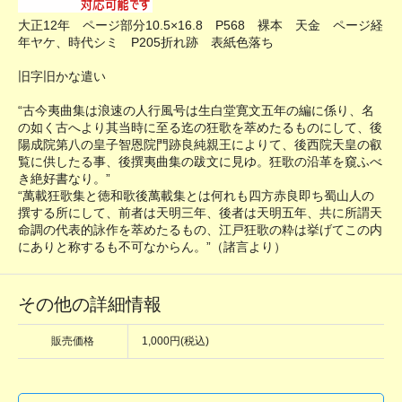
大正12年 ページ部分10.5×16.8 P568 裸本 天金 ページ経
年ヤケ、時代シミ P205折れ跡 表紙色落ち
旧字旧かな遣い
“古今夷曲集は浪速の人行風号は生白堂寛文五年の編に係り、名
の如く古へより其当時に至る迄の狂歌を萃めたるものにして、後
陽成院第八の皇子智恩院門跡良純親王によりて、後西院天皇の叡
覧に供したる事、後撰夷曲集の跋文に見ゆ。狂歌の沿革を窺ふべ
き絶好書なり。”
“萬載狂歌集と徳和歌後萬載集とは何れも四方赤良即ち蜀山人の
撰する所にして、前者は天明三年、後者は天明五年、共に所謂天
命調の代表的詠作を萃めたるもの、江戸狂歌の粋は挙げてこの内
にありと称するも不可なからん。”（諸言より）
その他の詳細情報
販売価格
1,000円(税込)