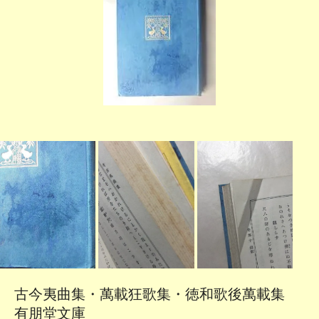
古今夷曲集・萬載狂歌集・徳和歌後萬載集
有朋堂文庫