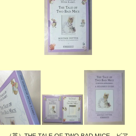
（英）THE TALE OF TWO BAD MICE ビア