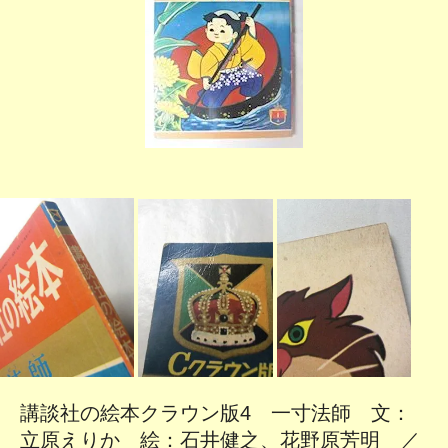
講談社の絵本クラウン版4 一寸法師 文：
立原えりか 絵：石井健之、花野原芳明 ／