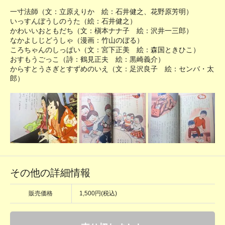
一寸法師（文：立原えりか 絵：石井健之、花野原芳明）
いっすんぼうしのうた（絵：石井健之）
かわいいおともだち（文：槇本ナナ子 絵：沢井一三郎）
なかよしじどうしゃ（漫画：竹山のぼる）
ころちゃんのしっぱい（文：宮下正美 絵：森国ときひこ）
おすもうごっこ（詩：鶴見正夫 絵：黒崎義介）
からすとうさぎとすずめのいえ（文：足沢良子 絵：センバ・太
郎）
その他の詳細情報
販売価格
1,500円(税込)