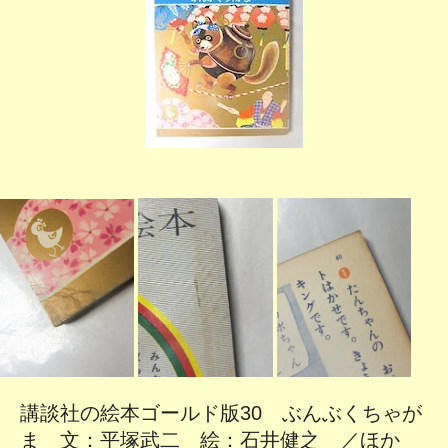
講談社の絵本ゴールド版30 ぶんぶくちゃが
ま 文：平塚武二 絵：石井健之 ／ほか