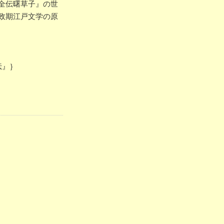
全伝曙草子』の世
政期江戸文学の原
伝』｝