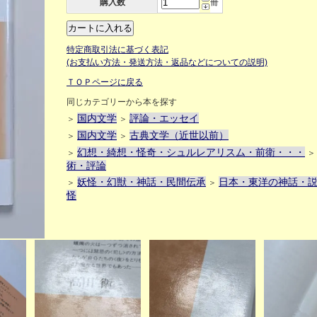
購入数
冊
特定商取引法に基づく表記
(お支払い方法・発送方法・返品などについての説明)
ＴＯＰページに戻る
同じカテゴリーから本を探す
国内文学
評論・エッセイ
＞
＞
国内文学
古典文学（近世以前）
＞
＞
幻想・綺想・怪奇・シュルレアリスム・前衛・・・
＞
術・評論
妖怪・幻獣・神話・民間伝承
日本・東洋の神話・
＞
＞
怪