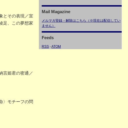
Mail Magazine
象とその表現／宣
メルマガ登録・解除はこちら（※現在は配信してい
綾足、この夢想家
ません）
Feeds
RSS
-
ATOM
納言姫君の密通／
命〉モチーフの問