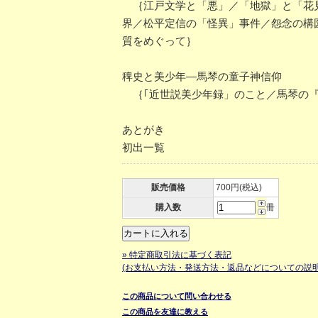
｛江戸文学と「悪」／「地獄」と「花見
界／松平定信の「怪異」事件／怨念の構
質をめぐって｝
稗史と美少年―馬琴の童子神信仰
｛｢近世説美少年録」のこと／馬琴の『
あとがき
初出一覧
販売価格
700円(税込)
購入数
冊
» 特定商取引法に基づく表記
(お支払い方法・発送方法・返品などについての説明
この商品について問い合わせる
この商品を友達に教える