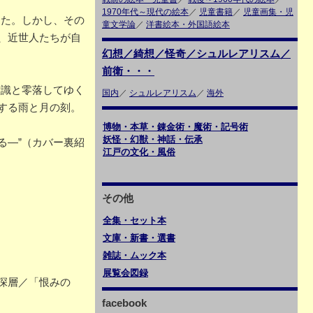
1970年代～現代の絵本
／
児童書籍
／
児童画集・児
った。しかし、その
童文学論
／
洋書絵本・外国語絵本
、近世人たちが自
幻想／綺想／怪奇／シュルレアリスム／
前衛・・・
意識と零落してゆく
国内
／
シュルレアリスム
／
海外
する雨と月の刻。
博物・本草・錬金術・魔術・記号術
妖怪・幻獣・神話・伝承
る―”（カバー裏紹
江戸の文化・風俗
その他
全集・セット本
文庫・新書・選書
雑誌・ムック本
展覧会図録
深層／「恨みの
facebook