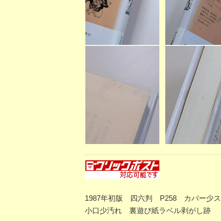
1987年初版 四六判 P258 カバ
小口少汚れ 裏遊び紙ラベル剥がし跡