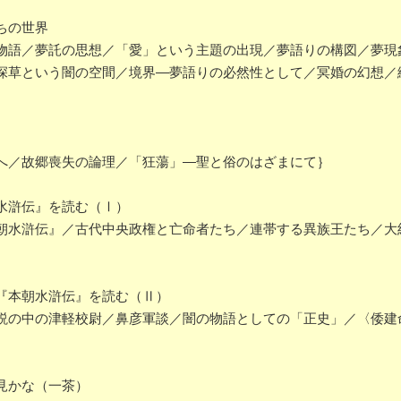
ちの世界
語／夢託の思想／「愛」という主題の出現／夢語りの構図／夢現
深草という闇の空間／境界―夢語りの必然性として／冥婚の幻想／
へ／故郷喪失の論理／「狂蕩」―聖と俗のはざまにて｝
水滸伝』を読む（Ⅰ）
水滸伝』／古代中央政権と亡命者たち／連帯する異族王たち／大
『本朝水滸伝』を読む（Ⅱ）
の中の津軽校尉／鼻彦軍談／闇の物語としての「正史」／〈倭建
見かな（一茶）