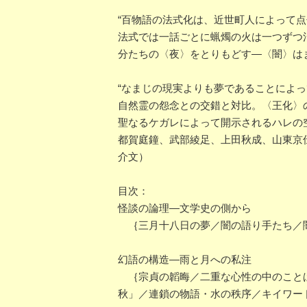
“百物語の法式化は、近世町人によって
法式では一話ごとに蝋燭の火は一つずつ
分たちの〈夜〉をとりもどす―〈闇〉は
“なまじの現実よりも夢であることによ
自然霊の怨念との交錯と対比。〈王化〉
聖なるケガレによって開示されるハレの
都賀庭鐘、武部綾足、上田秋成、山東京
介文）
目次：
怪談の論理―文学史の側から
｛三月十八日の夢／闇の語り手たち／
幻語の構造―雨と月への私注
｛宗貞の韜晦／二重な心性の中のことば
秋」／連鎖の物語・水の秩序／キイワー