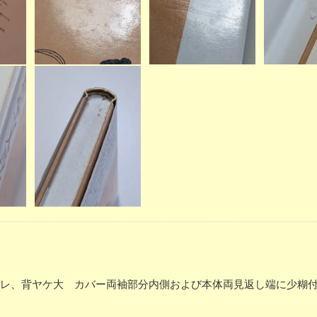
ー少スレ、背ヤケ大 カバー両袖部分内側および本体両見返し端に少糊