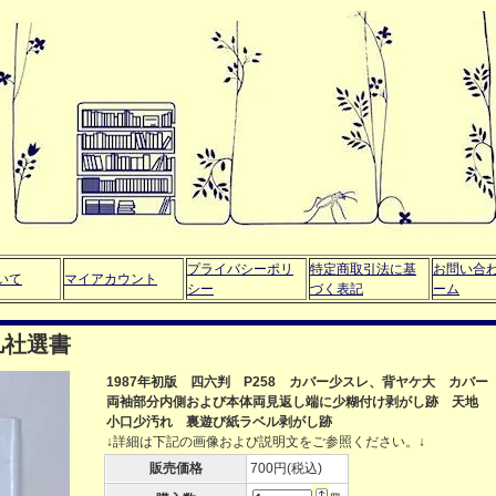
プライバシーポリ
特定商取引法に基
お問い合
いて
マイアカウント
シー
づく表記
ーム
凡社選書
1987年初版 四六判 P258 カバー少スレ、背ヤケ大 カバー
両袖部分内側および本体両見返し端に少糊付け剥がし跡 天地
小口少汚れ 裏遊び紙ラベル剥がし跡
↓詳細は下記の画像および説明文をご参照ください。↓
販売価格
700円(税込)