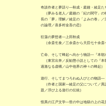
奇談作者と夢語り―秋成・庭鐘・綾足た
｛夢みる老人／庭鐘の「紀の関守」の物
長の「夢」理解／綾足の「よみの巻」／
の論理／喜多村金吾の恋｝
狂蕩の夢想者―上田秋成
｛余斎乞食／三余斎から天罰七十余斎
亡命、そして蜂起へ向かう物語―『本朝
｛東宮出奔／反勧懲小説としての『本朝
過激なる虚構／山中他界の神々の蜂起｝
遊行、そしてまつろわぬ人びとの物語―
｛作者と国家―綾足の父について／異説
題／浮び上る遊行の伝統｝
怪異の江戸文学―世の中は地獄の上の花