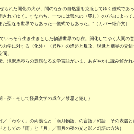
点ぜられた開化の火が、闇のなかの自然霊を克服してゆく儀式であ
消されてゆく。すなわち、一つには禁忌の〈犯し〉の方法によって
また聖なる世界でもあった―儀式でもあった。”（カバー紹介文）
っていっそう生き生きとした物語世界の存在。開化してゆく人間の
の力学に対する〈化外〉〈異界〉の蜂起と反攻。現世と幽界の交錯
空間。
伝、滝沢馬琴らの豊穣なる文学言語がいま、あざやかに読み解かれ
闇・夢・そして怪異文学の成立／禁忌と犯し｝
／「わやく」の両義性と『雨月物語』の言語／幻語―その表層と
ドとしての「雨」と「月」／雨月の夜の光と影／幻語の方法｝