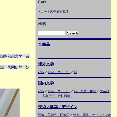
Cart
» カートの中身を見る
検索
全商品
国内幻想文学・芸
＞
海外文学
説話・民間伝承・妖
小説
／
評論・エッセイ
／
詩
国内文学
小説
／
評論・エッセイ
／
詩・短歌・俳句
／
文芸誌
／
古典文学（近世以前）
美術／建築／デザイン
評論・美術史・図像学
／
絵画・写真・オブジェほか