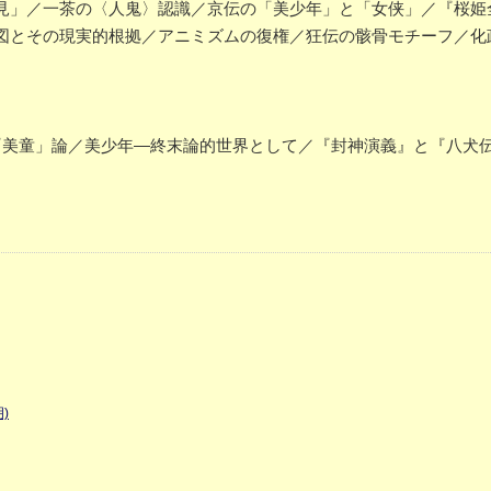
」／一茶の〈人鬼〉認識／京伝の「美少年」と「女侠」／『桜姫
図とその現実的根拠／アニミズムの復権／狂伝の骸骨モチーフ／化
美童」論／美少年―終末論的世界として／『封神演義』と『八犬
)