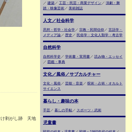
／
建築
／
工芸・民芸・商業デザイン
／
演劇・舞
踏・映像芸術
／
美術雑誌
人文／社会科学
思想・哲学・社会学
／
宗教・民間信仰
／
言語学・
メディア論
／
歴史
／
民俗学・文化人類学・考古学
自然科学
自然科学史
／
学術書・実用書
／
読み物・エッセイ
／
図鑑・事典
文化／風俗／サブカルチャー
文化・風俗
／
芸能・音楽
／
呪術・占術・オカルト
サイエンス
暮らし・趣味の本
手芸
／
暮しの手帖
／
スポーツ・武術
付け剥がし跡 天地
児童書
戦前の絵本・児童書
／
戦後～1960年代の絵本
／