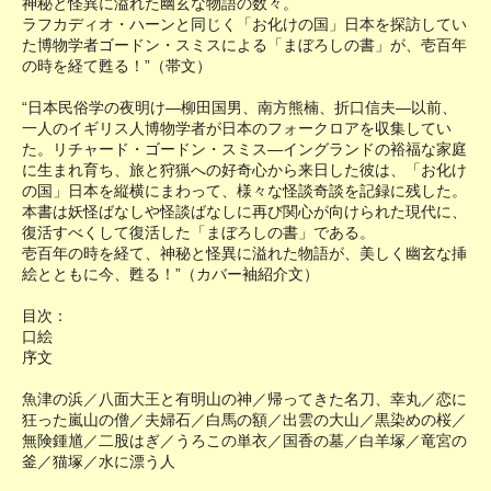
神秘と怪異に溢れた幽玄な物語の数々。
ラフカディオ・ハーンと同じく「お化けの国」日本を探訪してい
た博物学者ゴードン・スミスによる「まぼろしの書」が、壱百年
の時を経て甦る！”（帯文）
“日本民俗学の夜明け―柳田国男、南方熊楠、折口信夫―以前、
一人のイギリス人博物学者が日本のフォークロアを収集してい
た。リチャード・ゴードン・スミス―イングランドの裕福な家庭
に生まれ育ち、旅と狩猟への好奇心から来日した彼は、「お化け
の国」日本を縦横にまわって、様々な怪談奇談を記録に残した。
本書は妖怪ばなしや怪談ばなしに再び関心が向けられた現代に、
復活すべくして復活した「まぼろしの書」である。
壱百年の時を経て、神秘と怪異に溢れた物語が、美しく幽玄な挿
絵とともに今、甦る！”（カバー袖紹介文）
目次：
口絵
序文
魚津の浜／八面大王と有明山の神／帰ってきた名刀、幸丸／恋に
狂った嵐山の僧／夫婦石／白馬の額／出雲の大山／黒染めの桜／
無険鍾馗／二股はぎ／うろこの単衣／国香の墓／白羊塚／竜宮の
釜／猫塚／水に漂う人