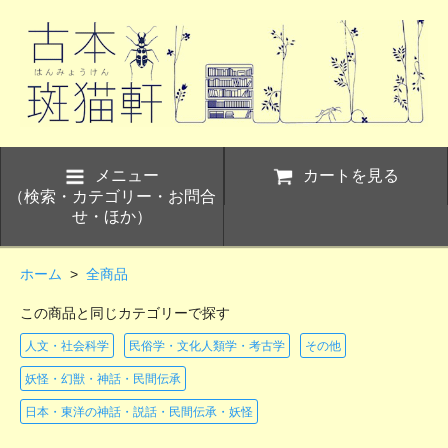
メニュー
カートを見る
（検索・カテゴリー・お問合
せ・ほか）
ホーム
>
全商品
この商品と同じカテゴリーで探す
人文・社会科学
民俗学・文化人類学・考古学
その他
妖怪・幻獣・神話・民間伝承
日本・東洋の神話・説話・民間伝承・妖怪