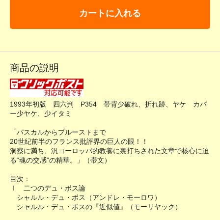
カートに入れる
商品の説明
1993年初版 四六判 P354 帯背少破れ、折れ跡、ヤケ カバ
ー少ヤケ、少イタミ
「パスカルからプルーストまで
20世紀前半のフランス批評界の巨人の眼！！
洞察に満ち、汎ヨーロッパ的教養に裏打ちされた文章で核心に迫
る“魂の交感”の精華。」（帯文）
目次：
Ⅰ 二つのデュ・ボス論
シャルル・デュ・ボス（アンドレ・モーロワ）
シャルル・デュ・ボスの『近似値』（モーリヤック）