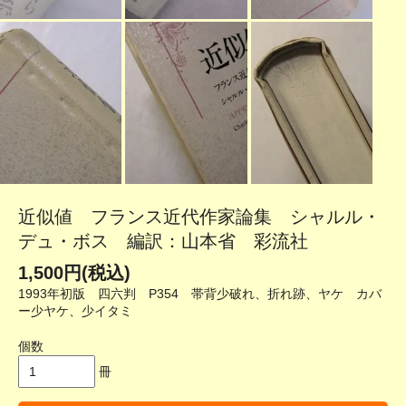
近似値 フランス近代作家論集 シャルル・
デュ・ボス 編訳：山本省 彩流社
1,500円(税込)
1993年初版 四六判 P354 帯背少破れ、折れ跡、ヤケ カバ
ー少ヤケ、少イタミ
個数
冊