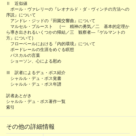
Ⅱ 近似値
ポール・ヴァレリーの『レオナルド・ダ・ヴィンチの方法への
序説』について
アンドレ・ジッドの『田園交響曲』について
マルセル・プルースト ｛一 精神の勇気／二 基本的定理か
ら導き出されるいくつかの帰結／三 観察者―『ゲルマントの
方』について｝
フローベールにおける『内的環境』について
ボードレールの生涯をめぐる瞑想
パスカルの言葉
ショーソン、心による慰め
Ⅲ 訳者によるデュ・ボス紹介
シャルル・デュ・ボス覚書
シャルル・デュ・ボス年譜
訳者あとがき
シャルル・デュ・ボス著作一覧
索引
その他の詳細情報