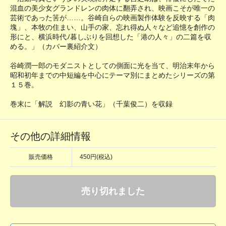
混血の美少女グランドレンの肉体に翻弄され、映画こそが唯一の
芸術であった筈が……。谷崎自らの映画製作体験を反映する「肉
塊」、本牧の住まい、山手の家、忘れ得ぬ人々など追憶を創作の
形にと、横浜時代ﾉ暮しぶりを回想した「港の人々」の二篇を収
める。」（カバー裏紹介文）
谷崎潤一郎のモダニストとしての側面に光を当て、明治末年から
昭和初年までの中短編を中心にテーマ別にまとめたシリーズの第
１５巻。
巻末に「解説 幻影の青い花」（千葉俊二）を収録
その他の詳細情報
販売価格
450円(税込)
売り切れました