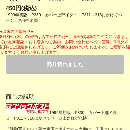
450円(税込)
1999年初版 P330 カバー上部イタミ P311～316にかけてペ
ージ上角僅折れ跡
●出張のお知らせ●
8月6日（木）の日中は店主不在のため、5日夜以降のご注文につきまし
ては在庫確認・お手続きのご案内、お問い合わせへの回答等、6日夕方
以降にご連絡さしあげます。ご不便をおかけいたしますが、ご理解を賜
りますようお願い申し上げます。
売り切れました
商品の説明
1999年初版 P330 カバー上部イタ
ミ P311～316にかけてページ上角僅折れ跡
「活動写真という夢の実現に奔走する吉之助は、俳優にしたてた