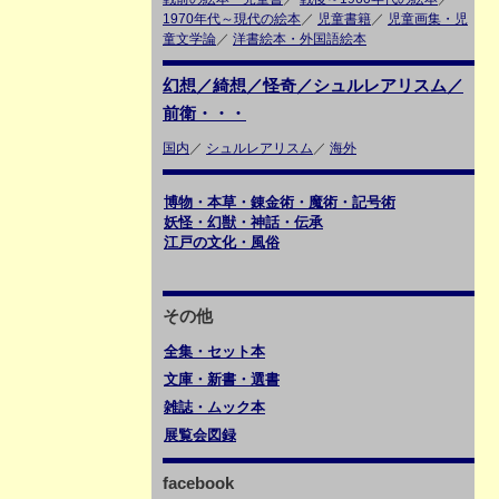
1970年代～現代の絵本
／
児童書籍
／
児童画集・児
童文学論
／
洋書絵本・外国語絵本
幻想／綺想／怪奇／シュルレアリスム／
前衛・・・
国内
／
シュルレアリスム
／
海外
博物・本草・錬金術・魔術・記号術
妖怪・幻獣・神話・伝承
江戸の文化・風俗
その他
全集・セット本
文庫・新書・選書
雑誌・ムック本
展覧会図録
facebook