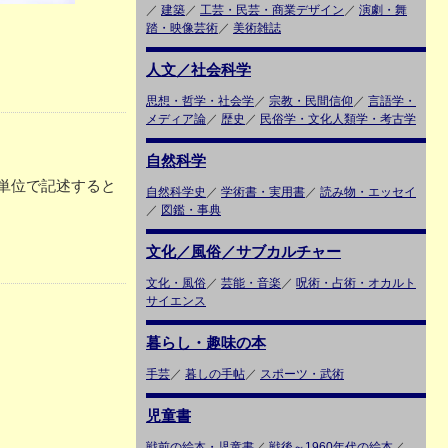
／
建築
／
工芸・民芸・商業デザイン
／
演劇・舞
踏・映像芸術
／
美術雑誌
人文／社会科学
思想・哲学・社会学
／
宗教・民間信仰
／
言語学・
メディア論
／
歴史
／
民俗学・文化人類学・考古学
自然科学
単位で記述すると
自然科学史
／
学術書・実用書
／
読み物・エッセイ
／
図鑑・事典
文化／風俗／サブカルチャー
文化・風俗
／
芸能・音楽
／
呪術・占術・オカルト
サイエンス
暮らし・趣味の本
手芸
／
暮しの手帖
／
スポーツ・武術
児童書
戦前の絵本・児童書
／
戦後～1960年代の絵本
／