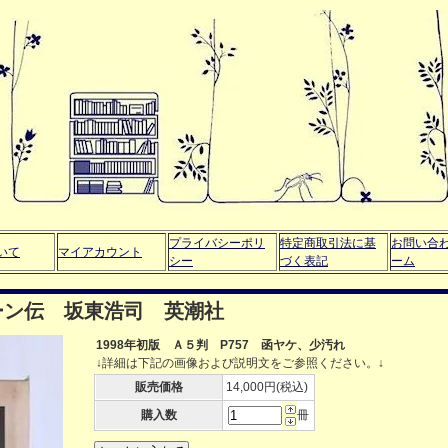
プライバシーポリ
特定商取引法に基
お問い合
いて
マイアカウント
シー
づく表記
ーム
ーン伝 坂東浩司 英潮社
1998年初版 Ａ５判 P757 函ヤケ、少汚れ
↓詳細は下記の画像および説明文をご参照ください。↓
販売価格
14,000円(税込)
購入数
冊