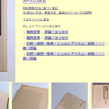
特定商取引法に基づく表記
(お支払い方法・発送方法・返品などについての説明)
ＴＯＰページに戻る
同じカテゴリーから本を探す
海外文学
評論・エッセイ
＞
＞
国内文学
評論・エッセイ
＞
＞
幻想・綺想・怪奇・シュルレアリスム・前衛・・・
＞
術・評論
幻想・綺想・怪奇・シュルレアリスム・前衛・・・
＞
術・評論