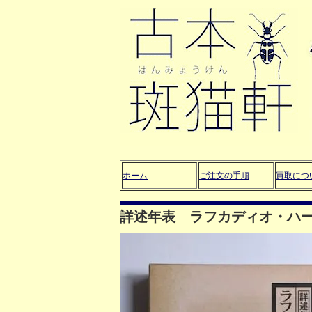
ホーム
ご注文の手順
買取につ
詳述年表 ラフカディオ・ハ