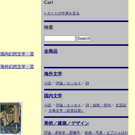
Cart
» カートの中身を見る
検索
全商品
国内幻想文学・芸
＞
海外幻想文学・芸
＞
海外文学
小説
／
評論・エッセイ
／
詩
国内文学
小説
／
評論・エッセイ
／
詩・短歌・俳句
／
文芸誌
／
古典文学（近世以前）
美術／建築／デザイン
評論・美術史・図像学
／
絵画・写真・オブジェほか