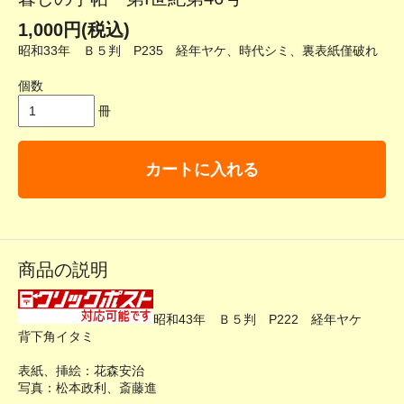
1,000円(税込)
昭和33年 Ｂ５判 P235 経年ヤケ、時代シミ、裏表紙僅破れ
個数
冊
カートに入れる
商品の説明
昭和43年 Ｂ５判 P222 経年ヤケ
背下角イタミ
表紙、挿絵：花森安治
写真：松本政利、斎藤進