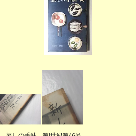
暮しの手帖 第I世紀第46号