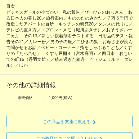
目次：
ビジネスガールの小づかい 私の報告／ぴーぴぃのおっさん あ
る日本人の暮し20／旅行案内／もののたのみかた／７万５千円で
改造したアパートの台所 キッチンの研究20／タンスの代りに／
テレビの置き方／エプロン・メモ（堀川あき子）／おそうざい十
二ヵ月 その13／新しい接着剤をテストする 日用品のテスト報
告その21／カレー粉／男の子の服／二ひきの狐 お母さまが読ん
で聞かせるお話／ベビー・コーナー／指をしゃぶるこども／くす
りの「たべ合せ」 くすり戸棚４（宮木高明）／四日市 おもい
での町16（丹羽文雄）／積み過ぎた箱舟 ４（ジェラルド・ダレ
ル）／ほか
その他の詳細情報
販売価格
1,000円(税込)
この商品を友達に教える
この商品について問い合わせる