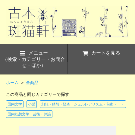
メニュー
カートを見る
（検索・カテゴリー・お問合
せ・ほか）
ホーム
>
全商品
この商品と同じカテゴリーで探す
国内文学
小説
幻想・綺想・怪奇・シュルレアリスム・前衛・・・
国内幻想文学・芸術・評論