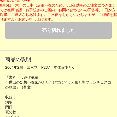
●出張のお知らせ●
8月6日（木）の日中は店主不在のため、5日夜以降のご注文につきまし
ては在庫確認・お手続きのご案内、お問い合わせへの回答等、6日夕方
以降にご連絡さしあげます。ご不便をおかけいたしますが、ご理解を賜
りますようお願い申し上げます。
売り切れました
商品の説明
2004年2刷 四六判 P237 本体背少ヤケ
「書き下し連作長編
不世出の幻想小説家がふたたび世に問う人形と聖フランチェスコ
の物語」（帯文）
収録：
銅板
閑日
竈の秋