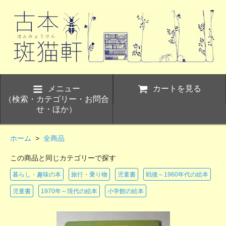
メニュー
カートを見る
（検索・カテゴリー・お問合
せ・ほか）
ホーム
>
全商品
この商品と同じカテゴリーで探す
暮らし・趣味の本
旅行・乗り物
児童書
戦後～1960年代の絵本
児童書
1970年～現代の絵本
小学館の絵本