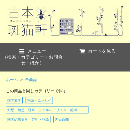
メニュー
カートを見る
（検索・カテゴリー・お問合
せ・ほか）
ホーム
>
全商品
この商品と同じカテゴリーで探す
国内文学
評論・エッセイ
幻想・綺想・怪奇・シュルレアリスム・前衛・・・
国内幻想文学・芸術・評論
内田百閒