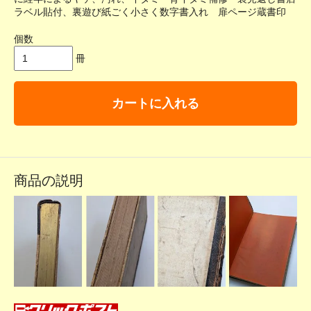
ラベル貼付、裏遊び紙ごく小さく数字書入れ 扉ページ蔵書印
個数
冊
カートに入れる
商品の説明