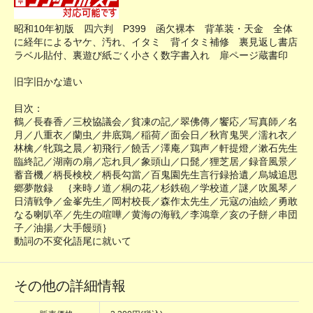
昭和10年初版 四六判 P399 函欠裸本 背革装・天金 全体
に経年によるヤケ、汚れ、イタミ 背イタミ補修 裏見返し書店
ラベル貼付、裏遊び紙ごく小さく数字書入れ 扉ページ蔵書印
旧字旧かな遣い
目次：
鶴／長春香／三校協議会／貧凍の記／翠佛傳／饗応／写真師／名
月／八重衣／蘭虫／井底鶏／稲荷／面会日／秋宵鬼哭／濡れ衣／
林檎／牝鶏之晨／初飛行／饒舌／澤庵／鶏声／軒提燈／漱石先生
臨終記／湖南の扇／忘れ貝／象頭山／口髭／狸芝居／録音風景／
蓄音機／柄長検校／柄長勾當／百鬼園先生言行録拾遺／烏城追思
郷夢散録 ｛来時ノ道／桐の花／杉鉄砲／学校道／謎／吹風琴／
日清戦争／金峯先生／岡村校長／森作太先生／元寇の油絵／勇敢
なる喇叭卒／先生の喧嘩／黄海の海戦／李鴻章／亥の子餅／串団
子／油揚／大手饅頭｝
動詞の不変化語尾に就いて
その他の詳細情報