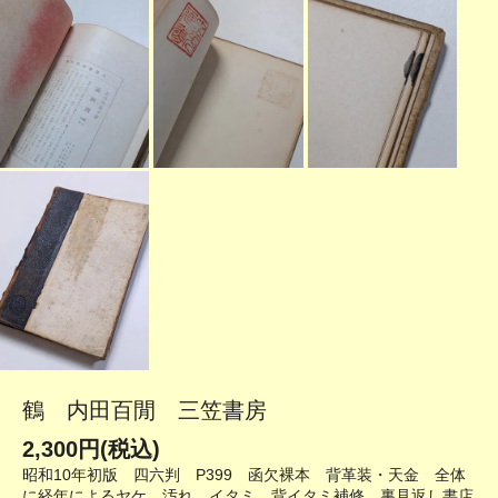
鶴 内田百閒 三笠書房
2,300円(税込)
昭和10年初版 四六判 P399 函欠裸本 背革装・天金 全体
に経年によるヤケ、汚れ、イタミ 背イタミ補修 裏見返し書店