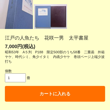
江戸の人魚たち 花咲一男 太平書屋
7,000円(税込)
昭和53年 A５判 P188 限定500部のうち58番 二重函 外箱
ヤケ、時代シミ、角少イタミ 内函少ヤケ 巻頭ページ上端少波
打ち
個数
冊
カートに入れる