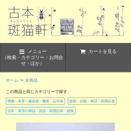
メニュー
カートを見る
（検索・カテゴリー・お問合
せ・ほか）
ホーム
>
全商品
この商品と同じカテゴリーで探す
博物・本草・錬金術・魔術・記号術
妖怪・幻獣・神話・民間伝承
日本・東洋の神話・説話・民間伝承・妖怪