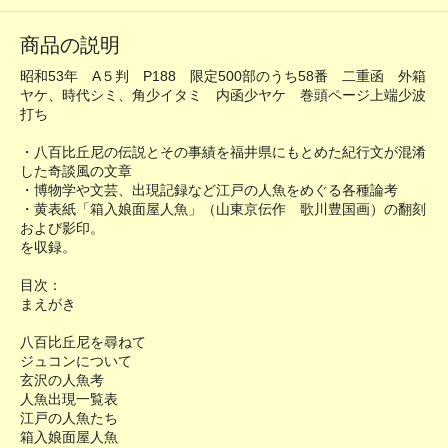
商品の説明
昭和53年 A５判 P188 限定500部のうち58番 二重函 外箱
ヤケ、時代シミ、角少イタミ 内函少ヤケ 巻頭ページ上端少波
打ち
・八百比丘尼の伝説とその事績を福井県にもとめた紀行文が混淆
した奇談風の文章
・博物学や文芸、出現記録など江戸の人魚をめぐる各種論考
・黄表紙「箱入娘面屋人魚」（山東京伝作 歌川豊国画）の翻刻
および影印。
を収録。
目次：
まえがき
八百比丘尼を尋ねて
ジュコンについて
玄沢の人魚考
人魚出現一覧表
江戸の人魚たち
箱入娘面屋人魚