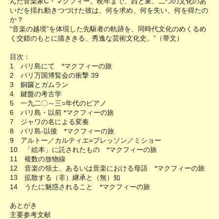
んだ音楽家C・マクフィー。晩年まで、西と東、二つの文化のあ
いだを揺れ動きつづけた彼は、何を求め、何を失い、何を得たの
か？
“音楽の越境”を体現した先駆者の軌跡を、同時代文化のめくるめ
く交錯のもとに描ききる、秀逸な芸術文化史。”（帯文）
目次：
1 バリ島にて *マクフィーの旅
2 パリ万国博覧会の衝撃 39
3 銅鑼とガムラン
4 鍵盤の考古学
5 一九二〇～三○年代のピアノ
6 バリ島・以前 *マクフィーの旅
7 ジャワの名による変奏
8 バリ島-以後 *マクフィーの旅
9 アルトー／カルティエ=ブレッソン／ミショー
10 「絵本」に託されたもの *マクフィーの旅
11 複数の放物線
12 音楽の領土、あるいは音楽における母語 *マクフィーの旅
13 拡散する（非）継承と（無）知
14 うたに魅惑されること *マクフィーの旅
あとがき
主要参考文献