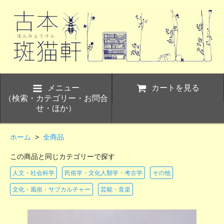
メニュー
カートを見る
（検索・カテゴリー・お問合
せ・ほか）
ホーム
>
全商品
この商品と同じカテゴリーで探す
人文・社会科学
民俗学・文化人類学・考古学
その他
文化・風俗・サブカルチャー
芸能・音楽