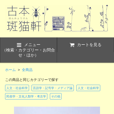
メニュー
カートを見る
（検索・カテゴリー・お問合
せ・ほか）
ホーム
>
全商品
この商品と同じカテゴリーで探す
人文・社会科学
言語学・記号学・メディア論
人文・社会科学
民俗学・文化人類学・考古学
その他