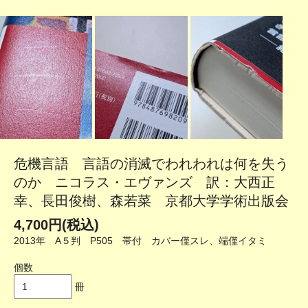
危機言語 言語の消滅でわれわれは何を失う
のか ニコラス・エヴァンズ 訳：大西正
幸、長田俊樹、森若菜 京都大学学術出版会
4,700円(税込)
2013年 A５判 P505 帯付 カバー僅スレ、端僅イタミ
個数
冊