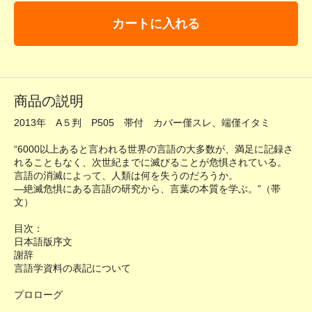
カートに入れる
商品の説明
2013年 A５判 P505 帯付 カバー僅スレ、端僅イタミ
“6000以上あると言われる世界の言語の大多数が、満足に記録さ
れることもなく、次世紀までに滅びることが危惧されている。
言語の消滅によって、人類は何を失うのだろうか。
―絶滅危惧にある言語の研究から、言葉の本質を学ぶ。”（帯
文）
目次：
日本語版序文
謝辞
言語学資料の表記について
プロローグ