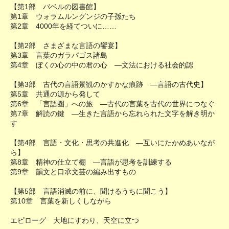
【第1部 バベルの図書館】
第1章 ウォラムルングンジの子孫たち
第2章 4000年を経てついに……
【第2部 さまざまな言語の饗宴】
第3章 言葉のガラパゴス諸島
第4章 ぼくの心の中の君の心 ―文法における社会的認
【第3部 古代の言語景観のかすかな痕跡 ―言語の古代史】
第5章 共通の源から発して
第6章 「言語圈」への旅 ―古代の言葉を古代の世界につなぐ
第7章 解読の鍵 ―生きた言語から忘れられた文字を解き明か
す
【第4部 言語・文化・思考の共進化 ―互いにたかめあいなが
ら】
第8章 精神の仕立て棚 ―言語が思考を訓練する
第9章 韻文と口承文芸の編み出すもの
【第5部 言語消滅の前に、聞けるうちに聞こう】
第10章 言葉を新しくしながら
エピローグ 大地にすわり、天空に立つ