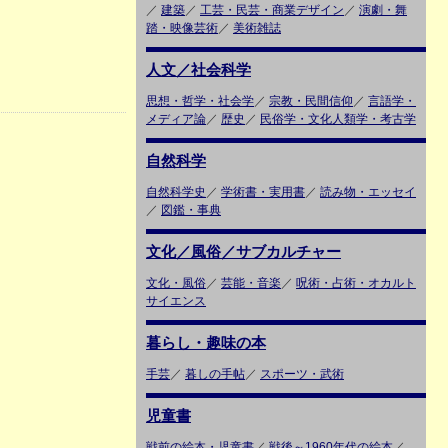
／
建築
／
工芸・民芸・商業デザイン
／
演劇・舞
踏・映像芸術
／
美術雑誌
人文／社会科学
思想・哲学・社会学
／
宗教・民間信仰
／
言語学・
メディア論
／
歴史
／
民俗学・文化人類学・考古学
自然科学
自然科学史
／
学術書・実用書
／
読み物・エッセイ
／
図鑑・事典
文化／風俗／サブカルチャー
文化・風俗
／
芸能・音楽
／
呪術・占術・オカルト
サイエンス
暮らし・趣味の本
手芸
／
暮しの手帖
／
スポーツ・武術
児童書
戦前の絵本・児童書
／
戦後～1960年代の絵本
／