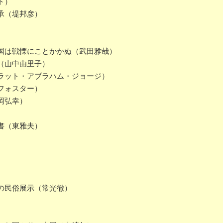
ト）
承（堤邦彦）
国は戦慄にことかかぬ（武田雅哉）
（山中由里子）
ラット・アブラハム・ジョージ）
フォスター）
岡弘幸）
書（東雅夫）
の民俗展示（常光徹）