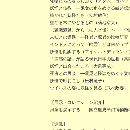
化物たちの暮らしぶり（アダム・カバッ
妖怪と仏教 ―鬼女の角をめぐる縁起伝
描かれた妖怪たち（安村敏信）
聖なる木にやどるもの（菊地章太）
〈魑魅魍魎〉から〈毛人水怪〉へ ―中
未知との遭遇 ―怪異と驚異の比較研究
インド人にとって〈幽霊〉とは何か（プ
妖怪を翻訳する（マイケル・ディラン・
「霊感の話」が語る現代日本の世相（高
妖怪と出会ったころ（大泉実成）
死者との再会 ―震災と怪談をめぐる覚
妖怪で町おこし（松村薫子）
ウイルスの姿に妖怪を見る（武村政春）
【展示・コレクション紹介】
河童を展示する ―国立歴史民俗博物館
【連載】