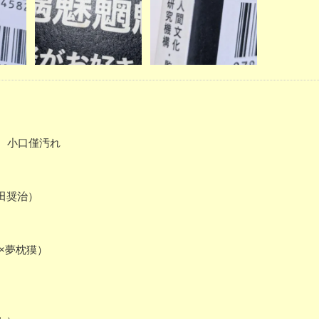
ミ 小口僅汚れ
田奨治）
×夢枕獏）