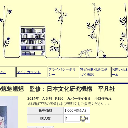
プライバシーポリ
特定商取引法に基
お問い合
いて
マイアカウント
シー
づく表記
ーム
日本の魑魅魍魎 監修：日本文化研究機構 平凡社
2014年 A５判 P150 カバー僅イタミ 小口僅汚れ
↓詳細は下記の画像および説明文をご参照ください。↓
販売価格
1,000円(税込)
購入数
冊