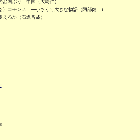
のお国ぶり 中国（大崎仁）
る〉コモンズ ―小さくて大きな物語（阿部健一）
捉えるか（石坂晋哉）
)
ed