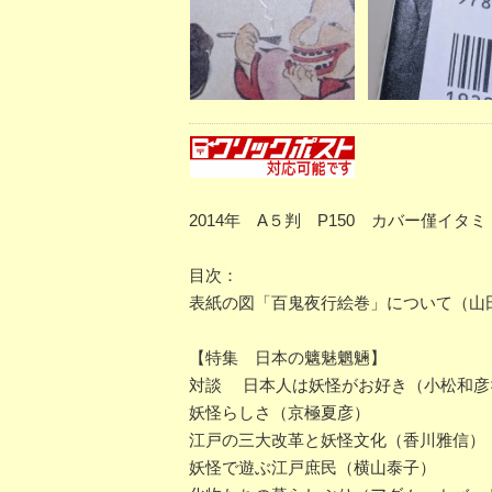
2014年 A５判 P150 カバー僅イタ
目次：
表紙の図「百鬼夜行絵巻」について（山
【特集 日本の魑魅魍魎】
対談 日本人は妖怪がお好き（小松和彦
妖怪らしさ（京極夏彦）
江戸の三大改革と妖怪文化（香川雅信）
妖怪で遊ぶ江戸庶民（横山泰子）