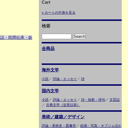
Cart
» カートの中身を見る
検索
説話・民間伝承・妖
全商品
海外文学
小説
／
評論・エッセイ
／
詩
国内文学
小説
／
評論・エッセイ
／
詩・短歌・俳句
／
文芸誌
／
古典文学（近世以前）
美術／建築／デザイン
評論・美術史・図像学
／
絵画・写真・オブジェほか