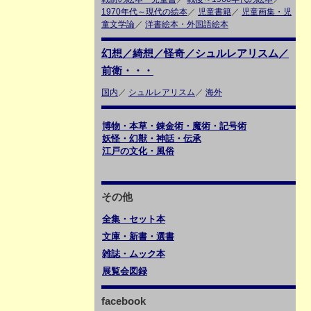
1970年代～現代の絵本
／
児童書籍
／
児童画集・児
童文学論
／
洋書絵本・外国語絵本
幻想／綺想／怪奇／シュルレアリスム／
前衛・・・
国内
／
シュルレアリスム
／
海外
博物・本草・錬金術・魔術・記号術
妖怪・幻獣・神話・伝承
江戸の文化・風俗
その他
全集・セット本
文庫・新書・選書
雑誌・ムック本
展覧会図録
facebook