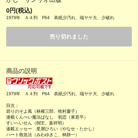
0円(税込)
1979年 Ａ４判 P64 表紙少汚れ、端ヤケ大、少破れ
売り切れました
商品の説明
1979年 Ａ４判 P64 表紙少汚れ、端ヤケ大、少破れ
目次：
碧りのそよ風（林權三郎、牧村慶子）
連載くんぺい魔法ばなし 初恋（東君平）
すいへいせん（BEE、葉祥明）
連載エッセー 星屑ひろい（やなせ・たかし）
ハート救急法（みわゆきこ、林静一）