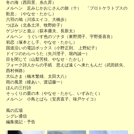
冬の海（西田景、糸久昇）
メルヘン 足みじかおじさんの旅（十） 「プロトケラトプスの
歎息」（やなせ・たかし）
六羽の鳩（川添エイコ、大橋歩）
つぼみ（北条土洋、牧野鈴子）
ゲジゲジと遊ぶ（荻本庸夫、長新太）
メルヘン うぐいす色のソナタ（東野潤子、宇野亜喜良）
初恋（塚本とし子、やなせ・たかし）
国道沿いの電話ボックス（小野正則、 上野紀子）
ドイツのわらべうた（矢川澄子、堀内誠一）
目を閉じて（山梨芳枝、やなせ・たかし）
フォーク詩人からの手紙 思えば遠くへ来たもんだ（武田鉄矢、
西村伸路）
大仏さま（楠木繁雄、太田大八）
雨の風景（瞳あい、渡辺藤一）
ほんの三行詩
そっくりの栗の木（やなせ・たかし、いずみたく）
メルヘン 小鳥とばら（安房直子、味戸ケイコ）
風の広場
シグレ通信
編集後記・予告