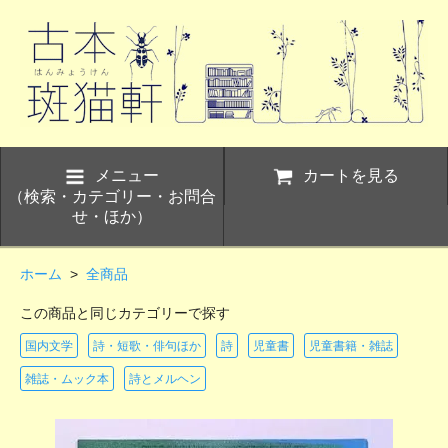
メニュー
カートを見る
（検索・カテゴリー・お問合
せ・ほか）
ホーム
>
全商品
この商品と同じカテゴリーで探す
国内文学
詩・短歌・俳句ほか
詩
児童書
児童書籍・雑誌
雑誌・ムック本
詩とメルヘン