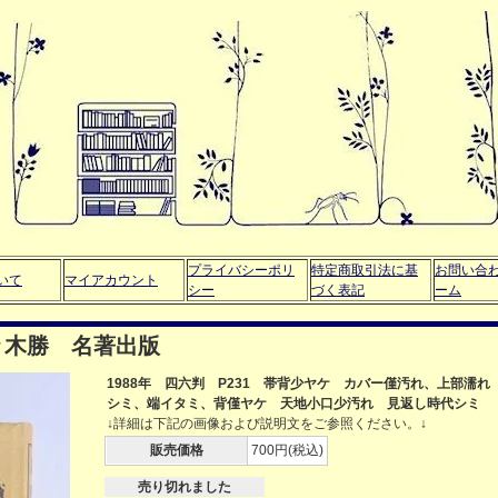
プライバシーポリ
特定商取引法に基
お問い合
いて
マイアカウント
シー
づく表記
ーム
々木勝 名著出版
1988年 四六判 P231 帯背少ヤケ カバー僅汚れ、上部濡れ
シミ、端イタミ、背僅ヤケ 天地小口少汚れ 見返し時代シミ
↓詳細は下記の画像および説明文をご参照ください。↓
販売価格
700円(税込)
売り切れました