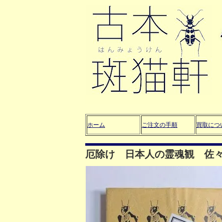
ホーム
ご注文の手順
買取につ
厄除け 日本人の霊魂観 佐