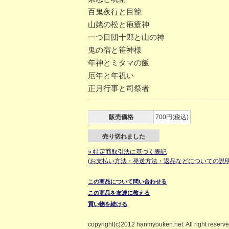
百鬼夜行と目籠
山姥の松と疱瘡神
一つ目団十郎と山の神
鬼の宿と笹神様
年神とミタマの飯
厄年と年祝い
正月行事と司祭者
販売価格
700円(税込)
売り切れました
» 特定商取引法に基づく表記
(お支払い方法・発送方法・返品などについての説明
この商品について問い合わせる
この商品を友達に教える
買い物を続ける
copyright(c)2012 hanmyouken.net. All right reserv