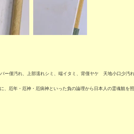
ケ カバー僅汚れ、上部濡れシミ、端イタミ、背僅ヤケ 天地小口少汚
景に、厄年・厄神・厄病神といった負の論理から日本人の霊魂観を