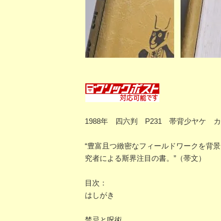
1988年 四六判 P231 帯背少ヤ
“豊富且つ緻密なフィールドワークを背
究者による斯界注目の書。”（帯文）
目次：
はしがき
禁忌と呪術