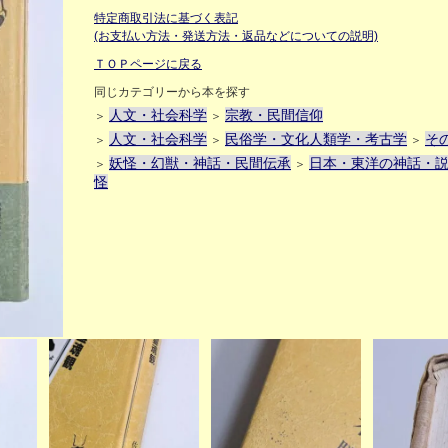
特定商取引法に基づく表記
(お支払い方法・発送方法・返品などについての説明)
ＴＯＰページに戻る
同じカテゴリーから本を探す
人文・社会科学
宗教・民間信仰
＞
＞
人文・社会科学
民俗学・文化人類学・考古学
そ
＞
＞
＞
妖怪・幻獣・神話・民間伝承
日本・東洋の神話・
＞
＞
怪