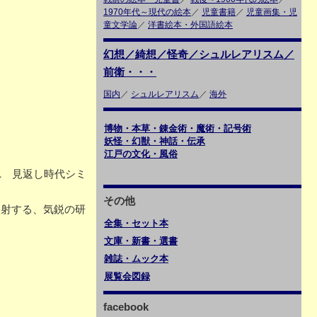
1970年代～現代の絵本
／
児童書籍
／
児童画集・児
童文学論
／
洋書絵本・外国語絵本
幻想／綺想／怪奇／シュルレアリスム／
前衛・・・
国内
／
シュルレアリスム
／
海外
博物・本草・錬金術・魔術・記号術
妖怪・幻獣・神話・伝承
江戸の文化・風俗
れ 見返し時代シミ
その他
照射する、気鋭の研
全集・セット本
文庫・新書・選書
雑誌・ムック本
展覧会図録
facebook