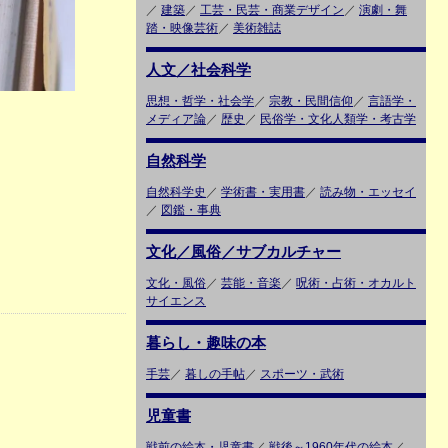
／
建築
／
工芸・民芸・商業デザイン
／
演劇・舞
踏・映像芸術
／
美術雑誌
人文／社会科学
思想・哲学・社会学
／
宗教・民間信仰
／
言語学・
メディア論
／
歴史
／
民俗学・文化人類学・考古学
自然科学
自然科学史
／
学術書・実用書
／
読み物・エッセイ
／
図鑑・事典
文化／風俗／サブカルチャー
文化・風俗
／
芸能・音楽
／
呪術・占術・オカルト
サイエンス
暮らし・趣味の本
手芸
／
暮しの手帖
／
スポーツ・武術
児童書
戦前の絵本・児童書
／
戦後～1960年代の絵本
／