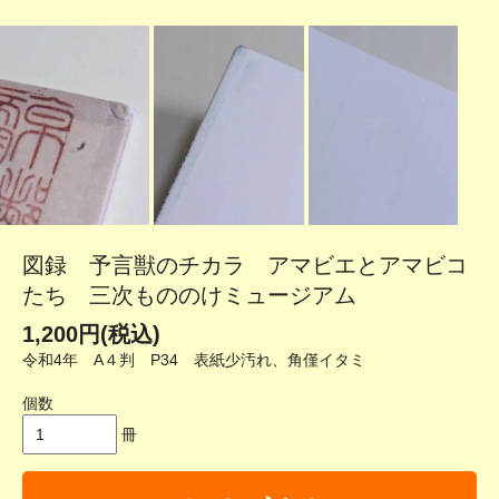
図録 予言獣のチカラ アマビエとアマビコ
たち 三次もののけミュージアム
1,200円(税込)
令和4年 A４判 P34 表紙少汚れ、角僅イタミ
個数
冊