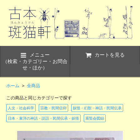
メニュー
カートを見る
（検索・カテゴリー・お問合
せ・ほか）
ホーム
>
全商品
この商品と同じカテゴリーで探す
人文・社会科学
宗教・民間信仰
妖怪・幻獣・神話・民間伝承
日本・東洋の神話・説話・民間伝承・妖怪
展覧会図録