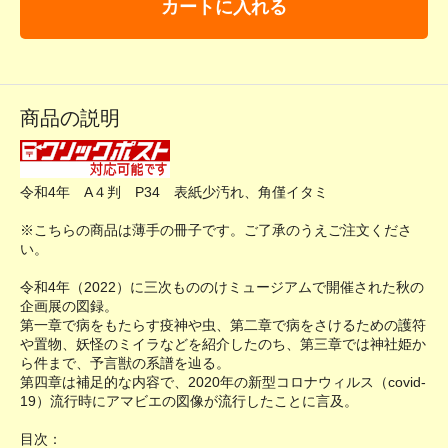
カートに入れる
商品の説明
令和4年 A４判 P34 表紙少汚れ、角僅イタミ
※こちらの商品は薄手の冊子です。ご了承のうえご注文くださ
い。
令和4年（2022）に三次もののけミュージアムで開催された秋の
企画展の図録。
第一章で病をもたらす疫神や虫、第二章で病をさけるための護符
や置物、妖怪のミイラなどを紹介したのち、第三章では神社姫か
ら件まで、予言獣の系譜を辿る。
第四章は補足的な内容で、2020年の新型コロナウィルス（covid-
19）流行時にアマビエの図像が流行したことに言及。
目次：