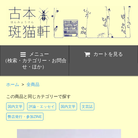
メニュー
カートを見る
（検索・カテゴリー・お問合
せ・ほか）
ホーム
>
全商品
この商品と同じカテゴリーで探す
国内文学
評論・エッセイ
国内文学
文芸誌
弊店発行・参加ZINE