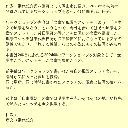
作家・乗代雄介氏を講師として岡山市に招き、2023年から毎年
開催されているワークショップをきっかけに編まれた冊子。
ワークショップの内容は「文章で風景をスケッチしよう」「写生
文で風景を綴ろう」というもので、野外を歩いてはその風景を文
章でスケッチし、後日講師の評とともに互いの文章を鑑賞した。
風景スケッチは乗代氏自身が長年習慣的におこなっている文章の
訓練でもあり、『旅する練習』などの小説にもその描写がみられ
る。
本書は2年目にあたる2024年のワークショップを対象として、受
講生たちがスケッチした文章を集めたもの。
前半部はワークショップで書かれた各自の風景スケッチ文から、
講師が気に入った箇所を抜粋。
同じ場所、同じ時間に書かれたスケッチの、視点と描写の違いを
読む。
後半部「自由課題」の章では受講生有志がそれぞれの地元や旅先
で試みたスケッチを全文掲載する。
目次：
序文（乗代雄介）