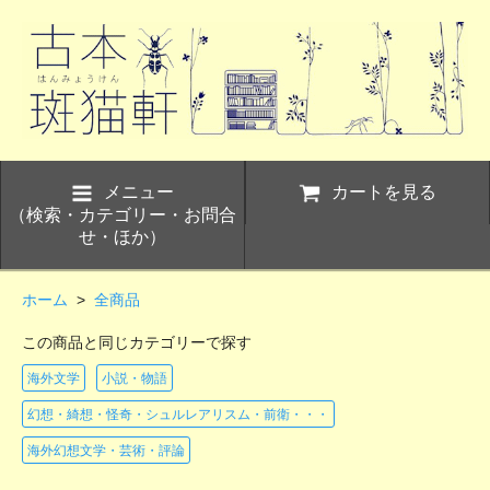
メニュー
カートを見る
（検索・カテゴリー・お問合
せ・ほか）
ホーム
>
全商品
この商品と同じカテゴリーで探す
海外文学
小説・物語
幻想・綺想・怪奇・シュルレアリスム・前衛・・・
海外幻想文学・芸術・評論