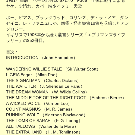
1951年重版 ページ部分10.5×17.0 P366 全体に経年による
ヤケ、少汚れ、カバー端少イタミ 天染
ポー、ビアス、ブラックウッド、コリンズ、デ・ラ・メア、ダン
セイニ、レ・ファニュほか、幽霊・怪奇短篇18篇を収録したアン
ソロジー。
イギリスで1906年から続く叢書シリーズ「エブリマンズライブ
ラリー」の952冊目。
目次：
INTRODUCTION （John Hampden）
WANDERING WILLIE'S TALE （Sir Walter Scott）
LIGEIA Edgar （Allan Poe）
THE SIGNALMAN （Charles Dickens）
THE WATCHER （J. Sheridan Le Fanu）
THE DREAM WOMAN （W. Wilkie Collins）
THE MIDDLE TOE OF THE RIGHT FOOT （Ambrose Bierce）
A WICKED VOICE （Vernon Lee）
COUNT MAGNUS （M. R. James）
RUNNING WOLF （Algernon Blackwood）
THE TOMB OF SARAH （F. G. Loring）
ALL HALLOWS （Walter de la Mare）
THE EXTRA HAND （H. M. Tomlinson）