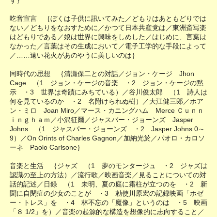
吃音宣言 ｛ぼくは子供に訊いてみた／どもりはあともどりでは
ない／どもりをなおすために／かつて日本共産党は／東洲斎写楽
はどもりである／娘は世界に興味をしめした／はじめに、言葉は
なかった／言葉はその生成において／電子工学的な手段によって
／……遠い花火があのやうに美しいのは｝
同時代の思想 ｛清瀬保二との対話／ジョン・ケージ Jhon
Cage （1 ジョン・ケージの音楽 ・2 ジョン・ケージの黙
示 ・3 世界は奇蹟にみちている）／谷川俊太郎 （1 詩人は
何を見ているのか ・2 名附けられぬ樹）／大江健三郎／ホア
ン・ミロ Joan Miro／マース・カニングハム Merce Ｃｕｎｎ
ｉｎｇｈａｍ／小沢征爾／ジャスパー・ジョーンズ Jasper
Johns （1 ジャスパー・ジョーンズ ・2 Jasper Johns 0～
9）／On Orints of Charles Gagnon／加納光於／パオロ・カロソ
ーネ Paolo Carlsone｝
音楽と生活 ｛ジャズ （1 夢のモンタージュ ・2 ジャズは
認識の至上の方法）／流行歌／映画音楽／見ることについての対
話的記述／日録 （1 未明、夏の庭に霜柱が立つのを ・2 新
聞に自閉症の少女のことが ・3 勅使川原宏の記録映画「ホゼ
ー・トレス」を ・4 林不忘の「魔像」というのは ・5 映画
「８ 1/2」を）／音楽の起源的な構造を想像的に志向すること／