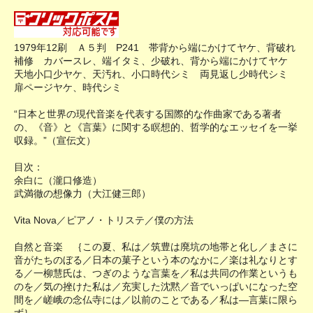
1979年12刷 Ａ５判 P241 帯背から端にかけてヤケ、背破れ
補修 カバースレ、端イタミ、少破れ、背から端にかけてヤケ
天地小口少ヤケ、天汚れ、小口時代シミ 両見返し少時代シミ
扉ページヤケ、時代シミ
“日本と世界の現代音楽を代表する国際的な作曲家である著者
の、《音》と《言葉》に関する瞑想的、哲学的なエッセイを一挙
収録。”（宣伝文）
目次：
余白に（瀧口修造）
武満徹の想像力（大江健三郎）
Vita Nova／ピアノ・トリステ／僕の方法
自然と音楽 ｛この夏、私は／筑豊は廃坑の地帯と化し／まさに
音がたちのぼる／日本の菓子という本のなかに／楽は礼なりとす
る／一柳慧氏は、つぎのような言葉を／私は共同の作業というも
のを／気の挫けた私は／充実した沈黙／音でいっぱいになった空
間を／嵯峨の念仏寺には／以前のことである／私は―言葉に限ら
ず｝