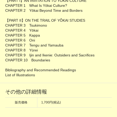
【PART I】AN INVITATION TO YOKAI CULTURE
CHAPTER 1 What Is Yōkai Culture?
CHAPTER 2 Yōkai Beyond Time and Borders
【PART II】ON THE TRAIL OF YÕΚΑΙ STUDIES
CHAPTER 3 Tsukimono
CHAPTER 4 Yōkai
CHAPTER 5 Kappa
CHAPTER 6 Oni
CHAPTER 7 Tengu and Yamauba
CHAPTER 8 Yūrei
CHAPTER 9 Ijin and Ikenie: Outsiders and Sacrifices
CHAPTER 10 Boundaries
Bibliography and Recommended Readings
List of Illustrations
その他の詳細情報
販売価格
1,700円(税込)