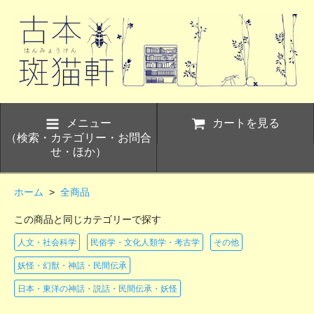
メニュー
カートを見る
（検索・カテゴリー・お問合
せ・ほか）
ホーム
>
全商品
この商品と同じカテゴリーで探す
人文・社会科学
民俗学・文化人類学・考古学
その他
妖怪・幻獣・神話・民間伝承
日本・東洋の神話・説話・民間伝承・妖怪