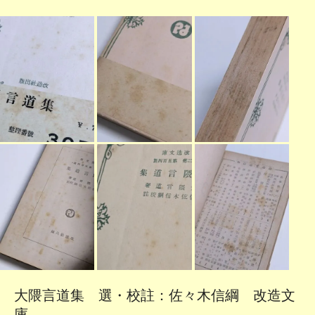
大隈言道集 選・校註：佐々木信綱 改造文
庫