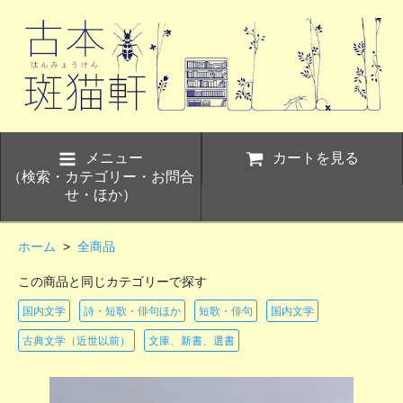
メニュー
カートを見る
（検索・カテゴリー・お問合
せ・ほか）
ホーム
>
全商品
この商品と同じカテゴリーで探す
国内文学
詩・短歌・俳句ほか
短歌・俳句
国内文学
古典文学（近世以前）
文庫、新書、選書