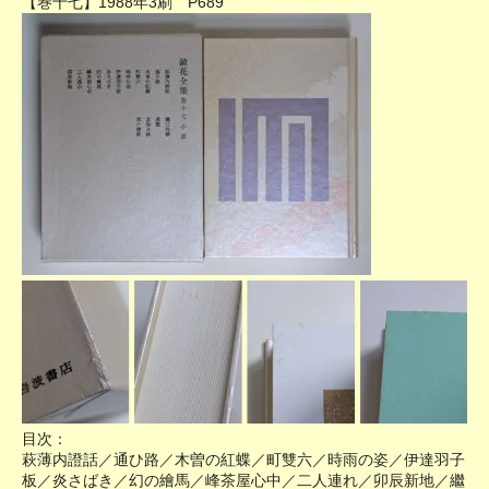
【巻十七】1988年3刷 P689
目次：
萩薄内證話／通ひ路／木曽の紅蝶／町雙六／時雨の姿／伊達羽子
板／炎さばき／幻の繪馬／峰茶屋心中／二人連れ／卯辰新地／繼