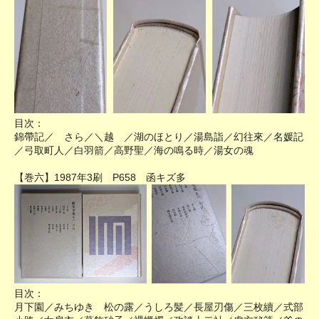
目次：
錦帶記／ さら／＼越 ／湖のほとり／湯島詣／幻往來／名媛記
／弓取町人／白羽箭／高野聖／海の鳴る時／湯女の魂
【巻六】1987年3刷 P658 函キズ多
目次：
月下園／みちゆき 松の露／うしろ髪／長屋刃傷／三枚續／式部