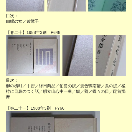
目次：
由縁の女／紫障子
【巻二十】1988年3刷 P648
目次：
柳の横町／手習／縁日商品／伯爵の釵／賣色鴨南蠻／瓜の涙／楹
桲に目鼻のつく話／唄立山心中一曲／鯛／薺／蝶々の目／毘首羯
摩
【巻二十一】1988年3刷 P766