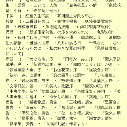
形 ・謹寫 ・ことば、人魚 ・『金色夜叉』小解 ・『泉鏡花
篇』小解 ・『斧琴菊』例言｝
弔詞 ｛・紅葉先生弔詞 ・芥川龍之介氏を弔ふ｝
報條 ｛・二番目狂言は ・畫博堂報條 ・妖怪畫展覽會告
條 ・若松家挨拶 ・魚德開店披露 ・山本特製海苔報條｝
尺牘 ｛・『新派俳家句集』の序を求められて ・色彩の嗜
好 ・短冊さしあげ申候 ・手紙一通 ・鳴濤館より ・夏期學
生の讀物 ・雅號の由來 ・八月のある日 ・千鳥さん ・なつ
かしい人だったのに ・私の好きな夏の料理 ・『尾崎紅葉集』
について｝
序題 ｛・『めぐる泡』序 ・『田毎かゞみ』序 ・『聖人乎盜
賊乎』序 ・『新選怪談集』序 ・『四図だより』はしがき ・
『諸國童話大全』序 ・『お伽花束』序 ・『怪談會』序 ・
『袂かゞみ』に題す ・『窓の四季』に題す ・『デモ畫集』
序 ・『鏡花叢書』自序 ・『數奇傳』序 ・『菖蒲貝』序 ・
『文章日記』題 ・『八笑人』改版序 ・『朧夜の頃』序 ・
『中央文學』及び『文章日記』題 ・『泉鏡花集』序詞 ・『美
人畫全集』に題す ・『ゆかりの園』序 ・『築地川』序｝
廣告 ｛・『通夜物語』廣告 ・『三枚續』廣告 ・『黑百合』
廣告 ・『田毎かゞみ』 ・『風流線』廣告 ・『續風流線』廣
告 ・『伊勢之巻』廣告 ・『なゝもと櫻』廣告 ・『愛火』廣
告 ・『婦系圖』廣告 ・『白鷺』豫告 ・『戀女房』廣告 ・
『愛染集』廣告 ・『山海評判記』作者より｝