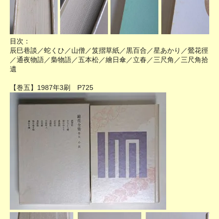
目次：
辰巳巷談／蛇くひ／山僧／笈摺草紙／黒百合／星あかり／鶯花徑
／通夜物語／梟物語／五本松／繪日傘／立春／三尺角／三尺角拾
遺
【巻五】1987年3刷 P725