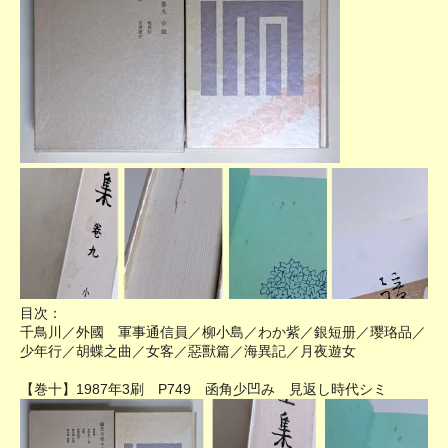
目次：
千鳥川／外國 軍事通信員／柳小島／わか紫／銀短册／璎珞品／
少年行／胡蝶之曲／女客／惡獸篇／海異記／月夜遊女
【巻十】1987年3刷 P749 函角少凹み 見返し時代シミ