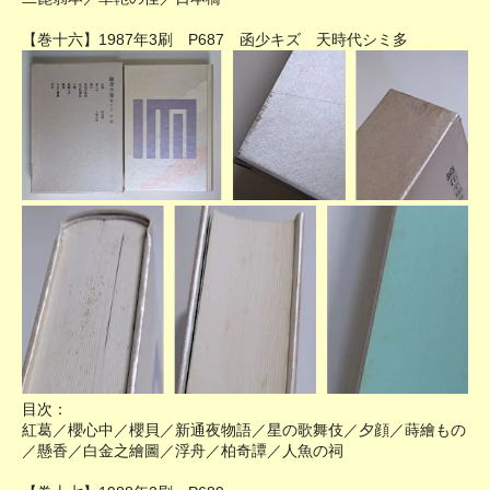
【巻十六】1987年3刷 P687 函少キズ 天時代シミ多
目次：
紅葛／櫻心中／櫻貝／新通夜物語／星の歌舞伎／夕顔／蒔繪もの
／懸香／白金之繪圖／浮舟／柏奇譚／人魚の祠