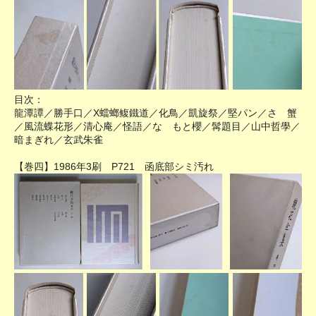
目次：
龍潭譚／勝手口／X蟷螂鳆鐵道／化鳥／凱旋祭／堅パン／さゝ蟹
／風流蝶花形／清心庵／怪語／なゝもと櫻／髯題目／山中哲學／
暗まぎれ／玄武朱雀
【巻四】1986年3刷 P721 函底部シミ汚れ