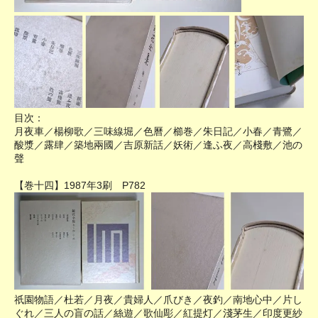
目次：
月夜車／楊柳歌／三味線堀／色曆／櫛巻／朱日記／小春／青鷺／
酸漿／露肆／築地兩國／吉原新話／妖術／逢ふ夜／高棧敷／池の
聲
【巻十四】1987年3刷 P782
祇園物語／杜若／月夜／貴婦人／爪びき／夜釣／南地心中／片し
ぐれ／三人の盲の話／絲遊／歌仙彫／紅提灯／淺茅生／印度更紗