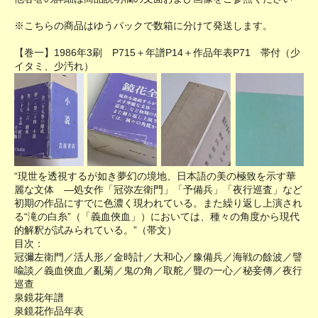
※こちらの商品はゆうパックで数箱に分けて発送します。
【巻一】1986年3刷 P715＋年譜P14＋作品年表P71 帯付（少
イタミ、少汚れ）
“現世を透視するが如き夢幻の境地、日本語の美の極致を示す華
麗な文体 ―処女作「冠弥左衛門」「予備兵」「夜行巡査」など
初期の作品にすでに色濃く現われている。また繰り返し上演され
る“滝の白糸”（「義血俠血」）においては、種々の角度から現代
的解釈が試みられている。”（帯文）
目次：
冠彌左衛門／活人形／金時計／大和心／豫備兵／海戦の餘波／譬
喩談／義血俠血／亂菊／鬼の角／取舵／聾の一心／秘妾傳／夜行
巡查
泉鏡花年譜
泉鏡花作品年表