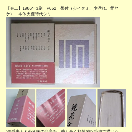
【巻二】1986年3刷 P652 帯付（少イタミ、少汚れ、背ヤ
ケ） 本体天僅時代シミ
“伯爵夫人と外科医の悲恋を、香り高く抒情的な筆致で描いた