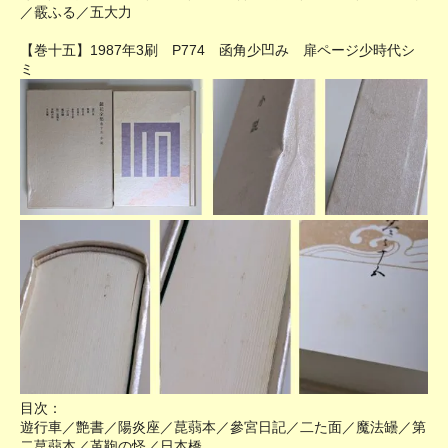
／霰ふる／五大力
【巻十五】1987年3刷 P774 函角少凹み 扉ページ少時代シ
ミ
目次：
遊行車／艶書／陽炎座／菎蒻本／參宮日記／二た面／魔法罎／第
二菎蒻本／革鞄の怪／日本橋