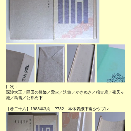
目次：
深沙大王／隅田の橋姫／愛火／沈鐘／かきぬき／稽古扇／夜叉ヶ
池／鳥笛／公孫樹下
【巻二十六】1988年3刷 P782 本体表紙下角少ツブレ