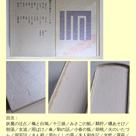
目次：
妖魔の辻占／楓と白鳩／十三娘／みさごの鮨／鷭狩／磯あそび／
朝湯／女波／雨ばけ／傘／駒の話／小春の狐／胡桃／火のいたづ
ら／假宅話／きん稻／眉かくしの靈／夫人利生記／光籃／露萩／