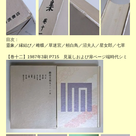
目次：
靈象／縁結び／雌蝶／草迷宮／頰白鳥／沼夫人／星女郎／七草
【巻十二】1987年3刷 P715 見返しおよび扉ページ端時代シミ