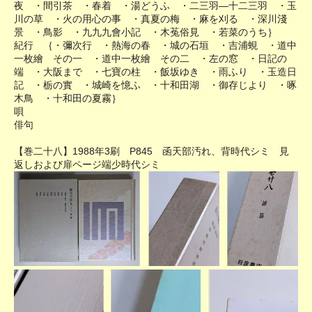
夜 ・間引茶 ・春着 ・湯どうふ ・二三羽―十二三羽 ・玉
川の草 ・火の用心の事 ・真夏の梅 ・麻を刈る ・深川淺
景 ・鳥影 ・九九九會小記 ・木菟俗見 ・若菜のうち｝
紀行 ｛・彌次行 ・熱海の春 ・城の石垣 ・吉浦蜆 ・道中
一枚繪 その一 ・道中一枚繪 その二 ・左の窓 ・日記の
端 ・大阪まで ・七寶の柱 ・飯坂ゆき ・雨ふり ・玉造日
記 ・栃の實 ・城崎を憶ふ ・十和田湖 ・御存じより ・啄
木鳥 ・十和田の夏霧｝
唄
俳句
【巻二十八】1988年3刷 P845 函天部汚れ、背時代シミ 見
返しおよび扉ページ端少時代シミ