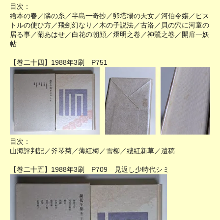
目次：
繪本の春／隣の糸／半島一奇抄／卵塔場の天女／河伯令嬢／ピス
トルの使ひ方／飛劍幻なり／木の子説法／古洛／貝の穴に河童の
居る事／菊あはせ／白花の朝顔／燈明之卷／神鷺之卷／開扉一妖
帖
【巻二十四】1988年3刷 P751
目次：
山海評判記／斧琴菊／薄紅梅／雪柳／縷紅新草／遺稿
【巻二十五】1988年3刷 P709 見返し少時代シミ