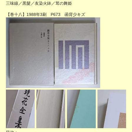
三味線／黒髮／友染火鉢／茸の舞姫
【巻十八】1988年3刷 P673 函背少キズ