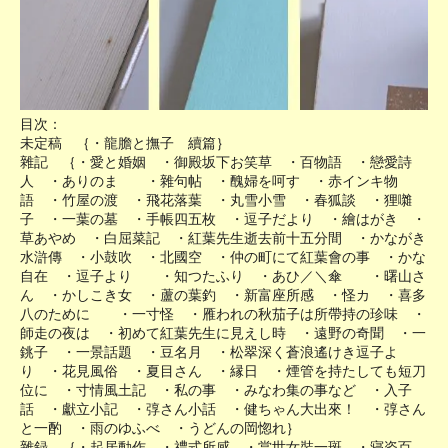
目次：
未定稿 ｛・龍膽と撫子 續篇｝
雜記 ｛・愛と婚姻 ・御殿坂下お笑草 ・百物語 ・戀愛詩
人 ・ありのまゝ ・雜句帖 ・醜婦を呵す ・赤インキ物
語 ・竹屋の渡 ・飛花落葉 ・丸雪小雪 ・春狐談 ・狸囃
子 ・一葉の墓 ・手帳四五枚 ・逗子だより ・繪はがき ・
草あやめ ・白屈菜記 ・紅葉先生逝去前十五分間 ・かながき
水滸傳 ・小鼓吹 ・北國空 ・仲の町にて紅葉會の事 ・かな
自在 ・逗子より ・知つたふり ・あひ／＼傘 ・曙山さ
ん ・かしこき女 ・蘆の葉釣 ・新富座所感 ・怪カ ・喜多
八のために ・一寸怪 ・雁われの秋茄子は所帶持の珍味 ・
師走の夜は ・初めて紅葉先生に見えし時 ・遠野の奇聞 ・一
銚子 ・一景話題 ・豆名月 ・松翠深く蒼浪遙けき逗子よ
り ・花見風俗 ・夏目さん ・縁日 ・煙管を持たしても短刀
位に ・寸情風土記 ・私の事 ・みなわ集の事など ・入子
話 ・獻立小記 ・弴さん小話 ・健ちゃん大出來！ ・弴さん
と一酌 ・雨のゆふべ ・うどんの岡惚れ｝
雜録 ｛・起居動作 ・禮式所感 ・當世女裝一斑 ・寝姿百