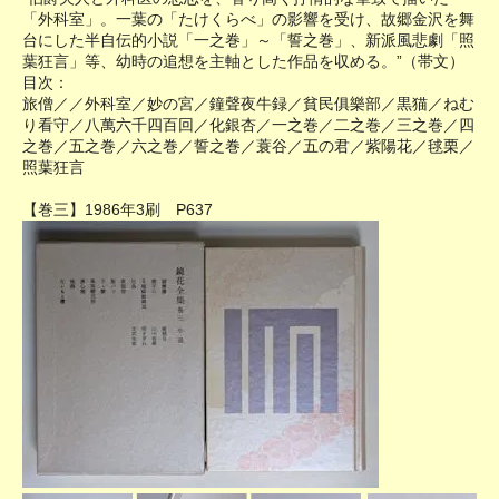
「外科室」。一葉の「たけくらべ」の影響を受け、故郷金沢を舞
台にした半自伝的小説「一之巻」～「誓之巻」、新派風悲劇「照
葉狂言」等、幼時の追想を主軸とした作品を収める。”（帯文）
目次：
旅僧／／外科室／妙の宮／鐘聲夜牛録／貧民俱樂部／黒猫／ねむ
り看守／八萬六千四百回／化銀杏／一之巻／二之巻／三之巻／四
之巻／五之巻／六之巻／誓之巻／蓑谷／五の君／紫陽花／毬栗／
照葉狂言
【巻三】1986年3刷 P637