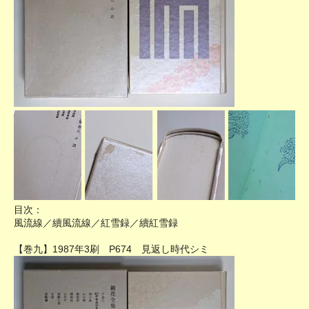
目次：
風流線／續風流線／紅雪録／續紅雪録
【巻九】1987年3刷 P674 見返し時代シミ