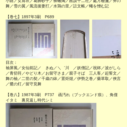
小路／女肩衣／葛飾砂子／裸蠟燭／政談十二社／處方秘箋／斧の
舞／雪の翼／風流後妻打／水鶏の里／註文帳／蠅を憎む記
【巻七】1897年3刷 P689
目次：
袖屏風／女仙前記／ きぬ／＼゛川 ／妖僧記／祝杯／波がしら
／青切符／やどり木／お留守さま／親子そば 三人客／起誓文／
舞の袖／二世の契／千歳の鉢／置炬燵／伊勢之巻／藥草取／俠言
／鷺の灯／留守見舞
【巻八】1987年3刷 P737 函汚れ（ブックエンド痕）、角僅
イタミ 裏見返し時代シミ