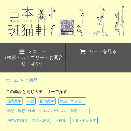
メニュー
カートを見る
（検索・カテゴリー・お問合
せ・ほか）
ホーム
>
全商品
この商品と同じカテゴリーで探す
国内文学
小説
国内文学
評論・エッセイ
幻想・綺想・怪奇・シュルレアリスム・前衛・・・
国内幻想文学・芸術・評論
泉鏡花
全集・セット本