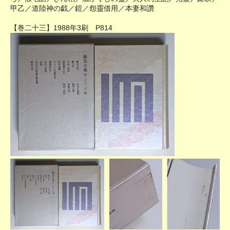
甲乙／道陸神の戯／鎧／怨靈借用／本妻和讚
【巻二十三】1988年3刷 P814