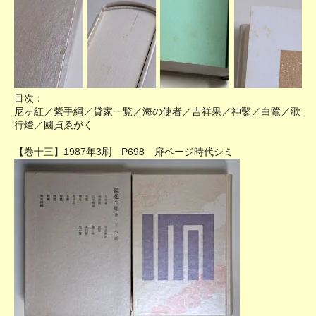
目次：
尼ヶ紅／紫手綱／貸家一覧／海の使者／吉祥果／神鑿／白鷺／歌
行燈／國貞ゑがく
【巻十三】1987年3刷 P698 扉ページ時代シミ