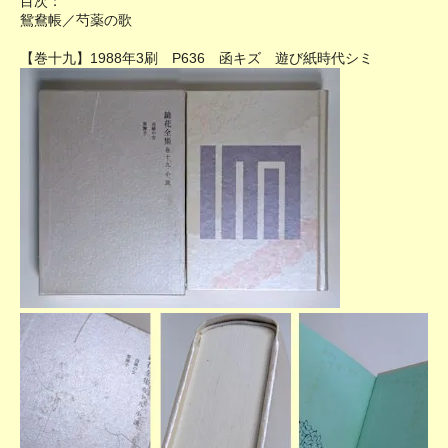
目次：
鴛鴦帳／芍薬の歌
【巻十九】1988年3刷 P636 函キズ 遊び紙時代シミ