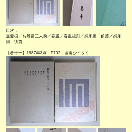
目次：
無憂樹／お辨當三人前／春晝／春畫後刻／婦系圖 前篇／婦系
圖 後篇
【巻十一】1987年3刷 P702 函角少イタミ