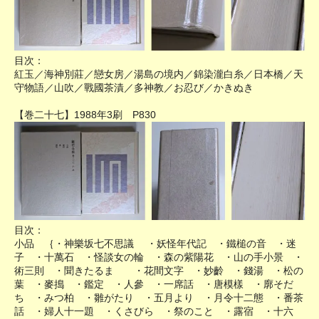
目次：
紅玉／海神別莊／戀女房／湯島の境内／錦染瀧白糸／日本橋／天
守物語／山吹／戰國茶漬／多神教／お忍び／かきぬき
【巻二十七】1988年3刷 P830
目次：
小品 ｛・神樂坂七不思議 ・妖怪年代記 ・鐵槌の音 ・迷
子 ・十萬石 ・怪談女の輪 ・森の紫陽花 ・山の手小景 ・
術三則 ・聞きたるまゝ ・花間文字 ・妙齡 ・錢湯 ・松の
葉 ・麥搗 ・鑑定 ・人參 ・一席話 ・唐模樣 ・廓そだ
ち ・みつ柏 ・雛がたり ・五月より ・月令十二態 ・番茶
話 ・婦人十一題 ・くさびら ・祭のこと ・露宿 ・十六