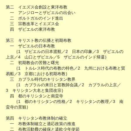
第二 イエズス会創設と東洋布教
一 アンジローとザビエルの出会い
二 ポルトガルのインド進出
三 宗教改革とイエズス会
四 ザビエルの東洋布教
第三 キリスト教の伝播と初期布教
一 ザビエルの日本布教
｛1 ザビエルの日本渡航／2 日本の印象／3 ザビエルの
上京／4 山口とザビエル／5 ザビエルのインド帰還｝
二 初期教会の苦難と曙光
｛1 トルレス時代の布教の特色／2 九州における布教と貿
易船／3 京都における初期布教｝
三 カブラル時代のキリシタン教界
｛1 カブラルの来日と宣教師会議／2 カブラルの上京／
3 キリシタン大名と集団改宗｝
四 都のキリシタンと南蛮寺
｛1 都のキリシタンの性格／2 キリシタンの教理／3 南
蛮寺の景観｝
第四 キリシタン布教体制の確立
一 布教体制確立と適応政策の推進
二 布教活動費の確保と遣欧少年使節