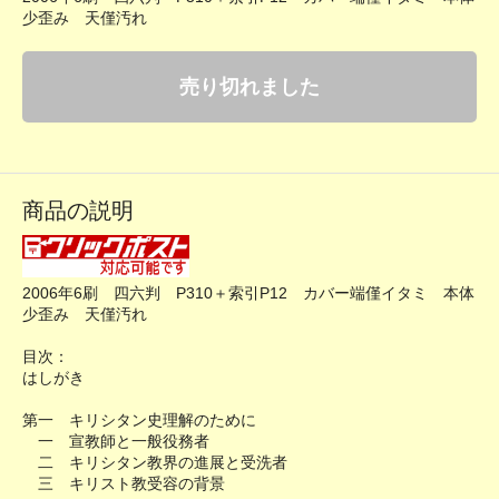
少歪み 天僅汚れ
売り切れました
商品の説明
2006年6刷 四六判 P310＋索引P12 カバー端僅イタミ 本体
少歪み 天僅汚れ
目次：
はしがき
第一 キリシタン史理解のために
一 宣教師と一般役務者
二 キリシタン教界の進展と受洗者
三 キリスト教受容の背景