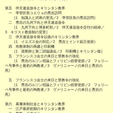
第五 伴天連追放令とキリシタン教界
一 準管区長コエリョの秀吉訪問
｛1 知識人と武将の受洗／2 準管区長の秀吉訪問｝
二 秀吉の九州下向と伴天連追放令
｛1 九州下向と博多町割／2 伴天連追放令交付の経緯／
3 キリスト教規制の背景｝
三 伴天連追放令発令以後のキリシタン教界
｛1 イエズス会の対応／2 秀吉とインド副王使節｝
四 布教体制の再建と印刷機
｛1 巡察師と第二回協議会／2 印刷機とキリシタン版｝
五 フランシスコ会士の来日と禁教令の強化
｛1 秀吉のルソン招論とフィリピン総督使節／2 フェリ―
ペ号事件と最初の殉教者／3 ヴァリニャーノの来日と秀吉の
死｝
五 フランシスコ会士の来日と禁教令の強化
｛1 秀吉のルソン招論とフィリピン総督使節／2 フェリ―
ペ号事件と最初の殉教者／3 ヴァリニャーノの来日と秀吉の
死｝
第六 幕藩体制社会とキリシタン教界
一 江戸幕府初期のキリシタン教界