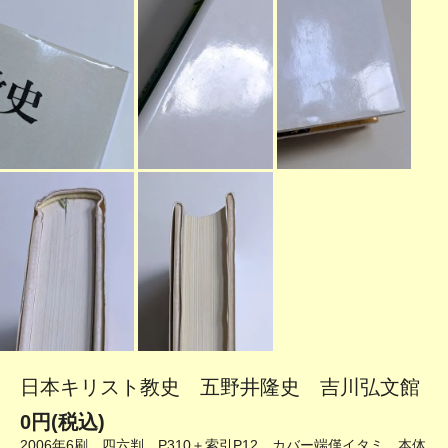
日本キリスト教史 五野井隆史 吉川弘文館
0円(税込)
2006年6刷 四六判 P310＋索引P12 カバー端僅イタミ 本体