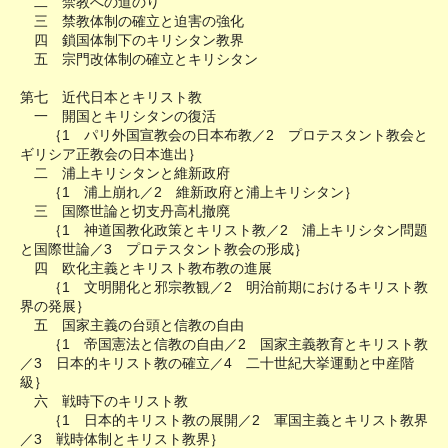
二 禁教への道のり
三 禁教体制の確立と迫害の強化
四 鎖国体制下のキリシタン教界
五 宗門改体制の確立とキリシタン
第七 近代日本とキリスト教
一 開国とキリシタンの復活
｛1 パリ外国宣教会の日本布教／2 プロテスタント教会と
ギリシア正教会の日本進出｝
二 浦上キリシタンと維新政府
｛1 浦上崩れ／2 維新政府と浦上キリシタン｝
三 国際世論と切支丹高札撤廃
｛1 神道国教化政策とキリスト教／2 浦上キリシタン問題
と国際世論／3 プロテスタント教会の形成｝
四 欧化主義とキリスト教布教の進展
｛1 文明開化と邪宗教観／2 明治前期におけるキリスト教
界の発展｝
五 国家主義の台頭と信教の自由
｛1 帝国憲法と信教の自由／2 国家主義教育とキリスト教
／3 日本的キリスト教の確立／4 二十世紀大挙運動と中産階
級｝
六 戦時下のキリスト教
｛1 日本的キリスト教の展開／2 軍国主義とキリスト教界
／3 戦時体制とキリスト教界｝