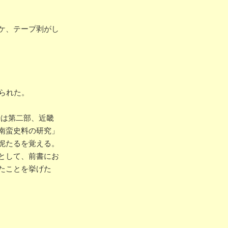
ケ、テープ剥がし
られた。
時は第二部、近畿
南蛮史料の研究」
怩たるを覚える。
として、前書にお
たことを挙げた