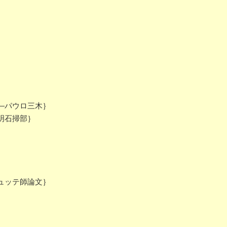
―パウロ三木｝
明石掃部｝
ュッテ師論文｝