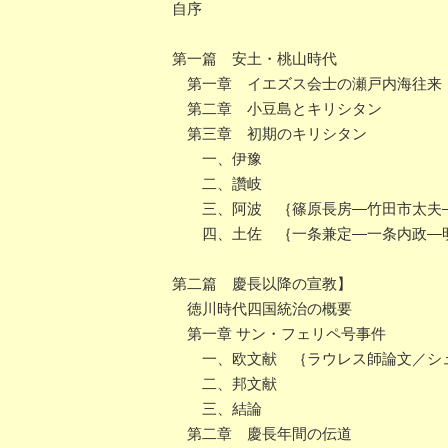
自序
第一篇 安土・桃山時代
第一章 イエズス会士の瀬戸内海往来
第二章 小豆島とキリシタン
第三章 初期のキリシタン
一、伊豫
二、讚岐
三、阿波 ｛篠原長房―竹田市太夫
四、土佐 ｛一条兼定―一条内政―
第二篇 慶長以降の宣教】
徳川時代四国統治の概要
第一章 サン・フェリペ号事件
一、欧文献 ｛ラウレス師論文／シ
二、邦文献
三、結論
第二章 慶長年間の伝道