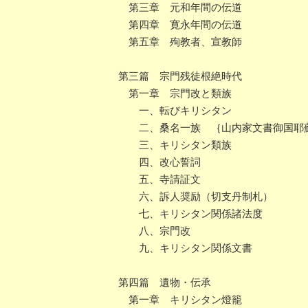
第三章 元和年間の伝道
第四章 寛永年間の伝道
第五章 殉教者、宣教師
第三篇 宗門残徒根絶時代
第一章 宗門改と類族
一、転びキリシタン
二、桑名一族 ｛山内家文書御国耶
三、キリシタン類族
四、改心誓詞
五、寺請証文
六、訴人奨励（切支丹制札）
七、キリシタン関係諸法度
八、宗門改
九、キリシタン関係文書
第四篇 遺物・伝承
第一章 キリシタン燈籠