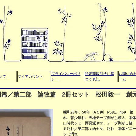
プライバシーポリ
特定商取引法に基
お問い合
いて
マイアカウント
シー
づく表記
ーム
国篇／第二部 論攷篇 2冊セット 松田毅一 創
昭和28年、50年 A５判 P581、469 
れ、背少破れ、天地テープ剥がし跡大 本体
口時代シミ 両見返ヤケ、テープ剥がし跡 P2
ミ汚れ／第二部：函ヤケ、汚れ 本体ビニー
シミ汚れ