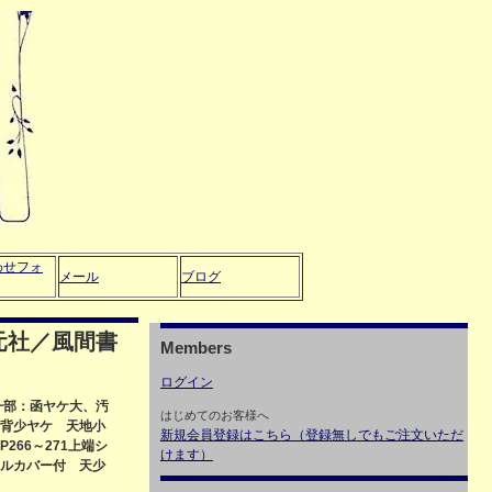
わせフォ
メール
ブログ
元社／風間書
Members
ログイン
第一部：函ヤケ大、汚
はじめてのお客様へ
背少ヤケ 天地小
新規会員登録はこちら（登録無しでもご注文いただ
66～271上端シ
けます）
ルカバー付 天少