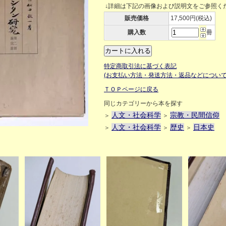
↓詳細は下記の画像および説明文をご参照く
販売価格
17,500円(税込)
購入数
冊
特定商取引法に基づく表記
(お支払い方法・発送方法・返品などについて
ＴＯＰページに戻る
同じカテゴリーから本を探す
人文・社会科学
宗教・民間信仰
＞
＞
人文・社会科学
歴史
日本史
＞
＞
＞