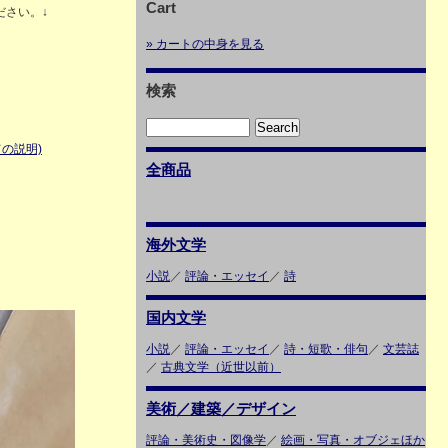
Cart
ださい。↓
» カートの中身を見る
検索
の説明)
全商品
海外文学
小説
／
評論・エッセイ
／
詩
国内文学
小説
／
評論・エッセイ
／
詩・短歌・俳句
／
文芸誌
／
古典文学（近世以前）
美術／建築／デザイン
評論・美術史・図像学
／
絵画・写真・オブジェほか