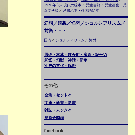
1970年代～現代の絵本
／
児童書籍
／
児童画集・児
童文学論
／
洋書絵本・外国語絵本
幻想／綺想／怪奇／シュルレアリスム／
前衛・・・
国内
／
シュルレアリスム
／
海外
博物・本草・錬金術・魔術・記号術
妖怪・幻獣・神話・伝承
江戸の文化・風俗
その他
全集・セット本
文庫・新書・選書
雑誌・ムック本
展覧会図録
facebook