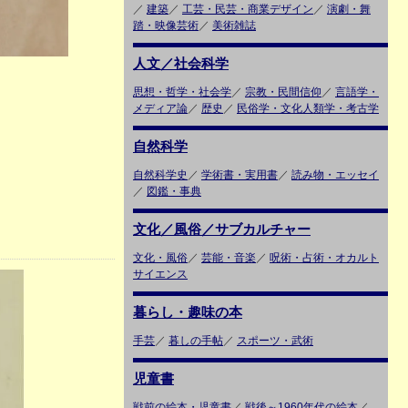
／
建築
／
工芸・民芸・商業デザイン
／
演劇・舞
踏・映像芸術
／
美術雑誌
人文／社会科学
思想・哲学・社会学
／
宗教・民間信仰
／
言語学・
メディア論
／
歴史
／
民俗学・文化人類学・考古学
自然科学
自然科学史
／
学術書・実用書
／
読み物・エッセイ
／
図鑑・事典
文化／風俗／サブカルチャー
文化・風俗
／
芸能・音楽
／
呪術・占術・オカルト
サイエンス
暮らし・趣味の本
手芸
／
暮しの手帖
／
スポーツ・武術
児童書
戦前の絵本・児童書
／
戦後～1960年代の絵本
／