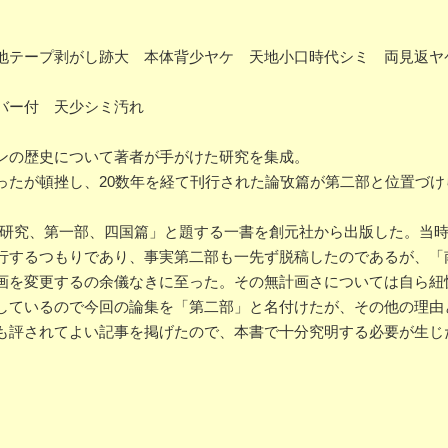
地テープ剥がし跡大 本体背少ヤケ 天地小口時代シミ 両見返ヤ
バー付 天少シミ汚れ
ンの歴史について著者が手がけた研究を集成。
ったが頓挫し、20数年を経て刊行された論攷篇が第二部と位置づけ
ン研究、第一部、四国篇」と題する一書を創元社から出版した。当
行するつもりであり、事実第二部も一先ず脱稿したのであるが、「
画を変更するの余儀なきに至った。その無計画さについては自ら紐
しているので今回の論集を「第二部」と名付けたが、その他の理由
も評されてよい記事を掲げたので、本書で十分究明する必要が生じ