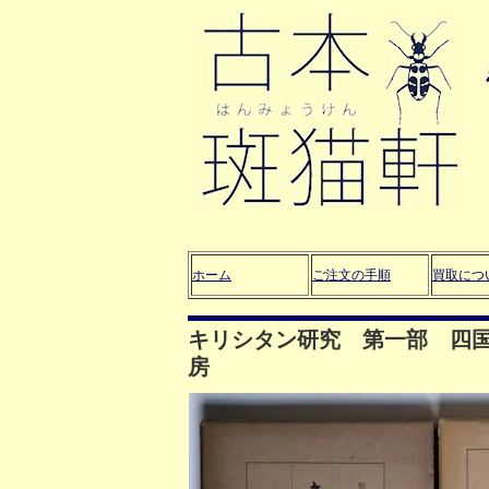
ホーム
ご注文の手順
買取につ
キリシタン研究 第一部 四
房