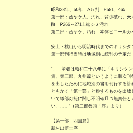
昭和28年、50年 A５判 P581、469
第一部：函ヤケ大、汚れ、背少破れ、天
跡 P266～271上端シミ汚れ
第二部：函ヤケ、汚れ 本体ビニールカ
安土・桃山から明治時代までのキリシタ
第一部刊行当時は地域別に続刊の予定だ
“……筆者は昭和二十八年に「キリシタ
篇、第三部、九州篇というように順次刊
を出したために地域別の書を刊行する計
ともかく「第一部」と称するものを出版
いて織部灯籠に関し不明確且つ無責任と
い。……”（第二部巻頭「序」より）
【第一部 四国篇】
新村出博士序