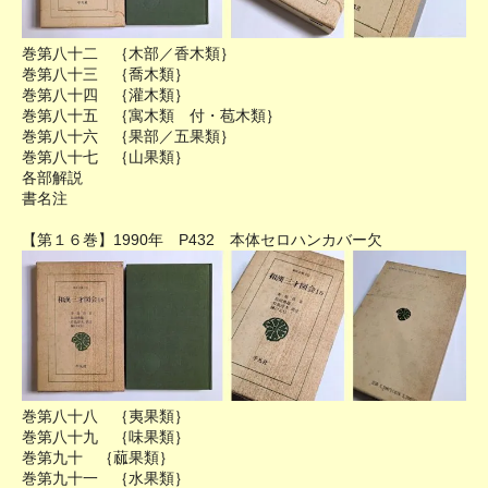
巻第八十二 ｛木部／香木類｝
巻第八十三 ｛喬木類｝
巻第八十四 ｛灌木類｝
巻第八十五 ｛寓木類 付・苞木類｝
巻第八十六 ｛果部／五果類｝
巻第八十七 ｛山果類｝
各部解説
書名注
【第１６巻】1990年 P432 本体セロハンカバー欠
巻第八十八 ｛夷果類｝
巻第八十九 ｛味果類｝
巻第九十 ｛蓏果類｝
巻第九十一 ｛水果類｝