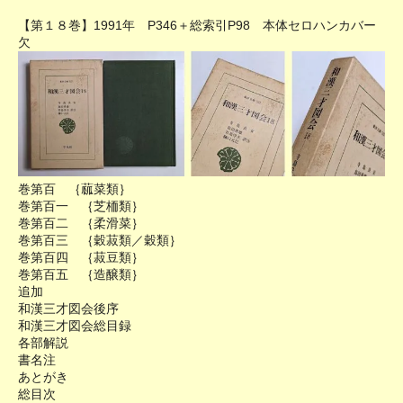
【第１８巻】1991年 P346＋総索引P98 本体セロハンカバー
欠
巻第百 ｛蓏菜類｝
巻第百一 ｛芝栭類｝
巻第百二 ｛柔滑菜｝
巻第百三 ｛穀菽類／穀類｝
巻第百四 ｛菽豆類｝
巻第百五 ｛造醸類｝
追加
和漢三才図会後序
和漢三才図会総目録
各部解説
書名注
あとがき
総目次