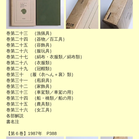
巻第二十三 ｛漁猟具｝
巻第二十四 ｛器物／百工具｝
巻第二十五 ｛容飾具｝
巻第二十六 ｛服玩具｝
巻第二十七 ｛絹布・衣服類／絹布類｝
巻第二十八 ｛衣服類｝
巻第二十九 ｛冠帽類｝
巻第三十 ｛履《衣へん＋襄》類｝
巻第三十一 ｛庖廚具｝
巻第三十二 ｛家飾具｝
巻第三十三 ｛車駕類／車駕の用｝
巻第三十四 ｛船・橋類／船の用｝
巻第三十五 ｛農具類｝
巻第三十六 ｛女工具｝
各部解説
書名注
【第６巻】1987年 P388