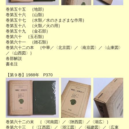
巻第五十五 ｛地部｝
巻第五十六 ｛山類｝
巻第五十七 ｛水類／水のさまざまな作用｝
巻第五十八 ｛火類／火の用｝
巻第五十九 ｛金石部｝
巻第六十 ｛玉石類｝
巻第六十一 ｛雑石類｝
巻第六十二の本 ｛中華／〈北京図〉／〈南京図〉／〈山東図〉
／〈山西図〉｝
各部解説
書名注
【第９巻】1988年 P370
巻第六十二の末 ｛〈河南図〉／〈陜西図〉／〈湖広〉｝
巻第六十三 ｛〈江西図〉／〈浙江図〉／〈福建図〉／〈広東