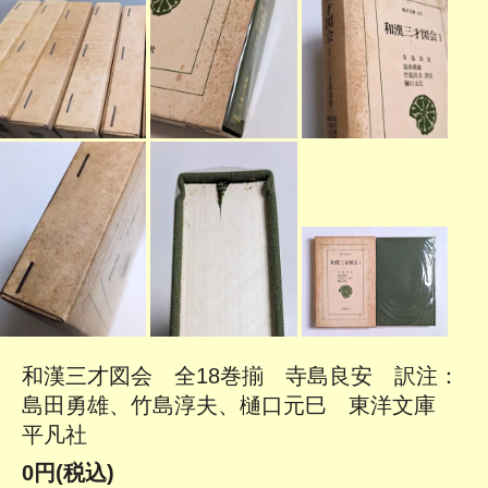
和漢三才図会 全18巻揃 寺島良安 訳注：
島田勇雄、竹島淳夫、樋口元巳 東洋文庫
平凡社
0円(税込)