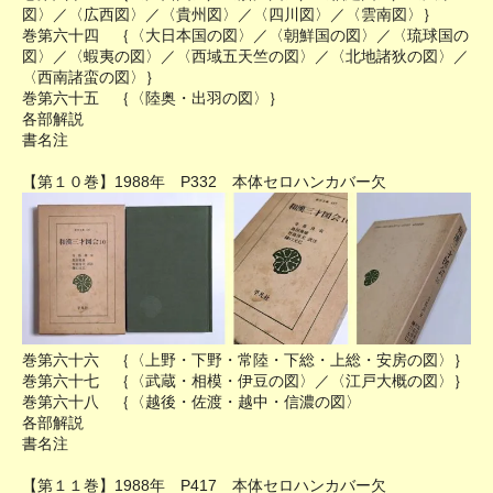
図〉／〈広西図〉／〈貴州図〉／〈四川図〉／〈雲南図〉｝
巻第六十四 ｛〈大日本国の図〉／〈朝鮮国の図〉／〈琉球国の
図〉／〈蝦夷の図〉／〈西域五天竺の図〉／〈北地諸狄の図〉／
〈西南諸蛮の図〉｝
巻第六十五 ｛〈陸奥・出羽の図〉｝
各部解説
書名注
【第１０巻】1988年 P332 本体セロハンカバー欠
巻第六十六 ｛〈上野・下野・常陸・下総・上総・安房の図〉｝
巻第六十七 ｛〈武蔵・相模・伊豆の図〉／〈江戸大概の図〉｝
巻第六十八 ｛〈越後・佐渡・越中・信濃の図〉
各部解説
書名注
【第１１巻】1988年 P417 本体セロハンカバー欠