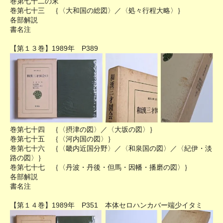
巻第七十二の末
巻第七十三 ｛〈大和国の総図〉／〈処々行程大略〉｝
各部解説
書名注
【第１３巻】1989年 P389
巻第七十四 ｛〈摂津の図〉／〈大坂の図〉｝
巻第七十五 ｛〈河内国の図〉｝
巻第七十六 ｛〈畿内近国分野〉／〈和泉国の図〉／〈紀伊・淡
路の図〉｝
巻第七十七 ｛〈丹波・丹後・但馬・因幡・播磨の図〉｝
各部解説
書名注
【第１４巻】1989年 P351 本体セロハンカバー端少イタミ