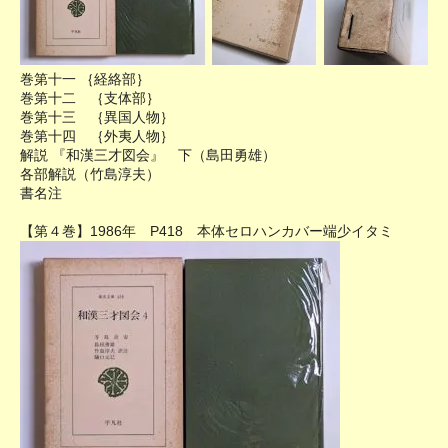
巻第十一 ｛経絡部｝
巻第十二 ｛支体部｝
巻第十三 ｛異国人物｝
巻第十四 ｛外夷人物｝
解説 『和漢三才図会』 下（島田勇雄）
各部解説（竹島淳夫）
書名注
【第４巻】1986年 P418 本体セロハンカバー端少イタミ