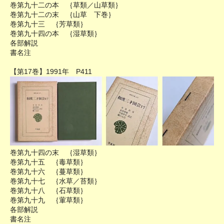
巻第九十二の本 ｛草類／山草類｝
巻第九十二の末 ｛山草 下巻｝
巻第九十三 ｛芳草類｝
巻第九十四の本 ｛湿草類｝
各部解説
書名注
【第17巻】1991年 P411
巻第九十四の末 ｛湿草類｝
巻第九十五 ｛毒草類｝
巻第九十六 ｛蔓草類｝
巻第九十七 ｛水草／苔類｝
巻第九十八 ｛石草類｝
巻第九十九 ｛葷草類｝
各部解説
書名注