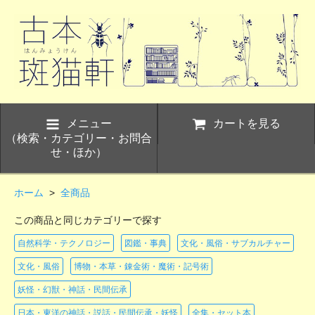
メニュー
カートを見る
（検索・カテゴリー・お問合
せ・ほか）
ホーム
>
全商品
この商品と同じカテゴリーで探す
自然科学・テクノロジー
図鑑・事典
文化・風俗・サブカルチャー
文化・風俗
博物・本草・錬金術・魔術・記号術
妖怪・幻獣・神話・民間伝承
日本・東洋の神話・説話・民間伝承・妖怪
全集・セット本