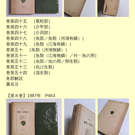
巻第四十五 ｛竜蛇部｝
巻第四十六 ｛介甲部｝
巻第四十七 ｛介貝部｝
巻第四十八 ｛魚部／魚類（河湖有鱗）｝
巻第四十九 ｛魚類（江海有鱗）｝
巻第五十 ｛魚類（河湖無鱗）｝
巻第五十一 ｛魚類（江海無鱗）／付・魚の用｝
巻第五十二 ｛虫部／虫の用／卵生類｝
巻第五十三 ｛化け生類｝
巻第五十四 ｛湿生類｝
各部解説
書名注
【第８巻】1987年 P463