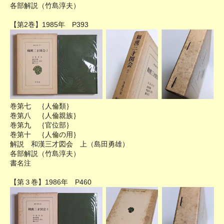
各部解説（竹島淳夫）
【第2巻】1985年 P393
巻第七 ｛人倫類｝
巻第八 ｛人倫親族｝
巻第九 ｛官位部｝
巻第十 ｛人倫の用｝
解説 和漢三才図会 上（島田勇雄）
各部解説（竹島淳夫）
書名注
【第３巻】1986年 P460