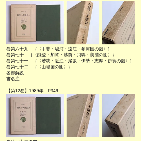
巻第六十九 ｛〈甲斐・駿河・遠江・参河国の図〉｝
巻第七十 ｛〈能登・加賀・越前・飛騨・美濃の図〉｝
巻第七十一 ｛〈若狭・近江・尾張・伊勢・志摩・伊賀の図〉｝
巻第七十二 ｛〈山城国の図〉｝
各部解説
書名注
【第12巻】1989年 P349