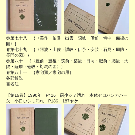
巻第七十八 ｛〈美作・伯耆・出雲・隠岐・備前・備中・備後の
図〉｝
巻第七十九 ｛〈阿波・土佐・讃岐・伊予・安芸・石見・周防・
長門の図〉｝
巻第八十 ｛〈豊前・豊後・筑前・築後・日向・肥前・肥後・大
隈・薩摩・壱岐・対馬の図〉｝
巻第八十一 ｛家宅類／家宅の用｝
各部解説
書名注
【第15巻】1990年 P416 函少シミ汚れ 本体セロハンカバー
欠 小口少シミ汚れ P186、187ヤケ