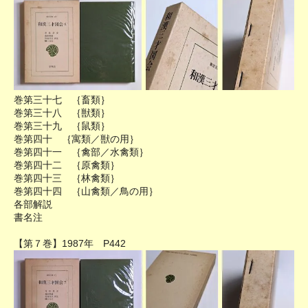
巻第三十七 ｛畜類｝
巻第三十八 ｛獣類｝
巻第三十九 ｛鼠類｝
巻第四十 ｛寓類／獣の用｝
巻第四十一 ｛禽部／水禽類｝
巻第四十二 ｛原禽類｝
巻第四十三 ｛林禽類｝
巻第四十四 ｛山禽類／鳥の用｝
各部解説
書名注
【第７巻】1987年 P442