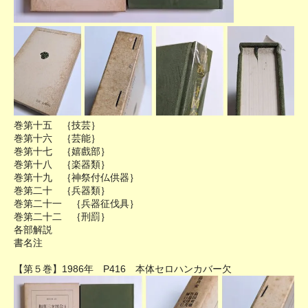
巻第十五 ｛技芸｝
巻第十六 ｛芸能｝
巻第十七 ｛嬉戲部｝
巻第十八 ｛楽器類｝
巻第十九 ｛神祭付仏供器｝
巻第二十 ｛兵器類｝
巻第二十一 ｛兵器征伐具｝
巻第二十二 ｛刑罰｝
各部解説
書名注
【第５巻】1986年 P416 本体セロハンカバー欠