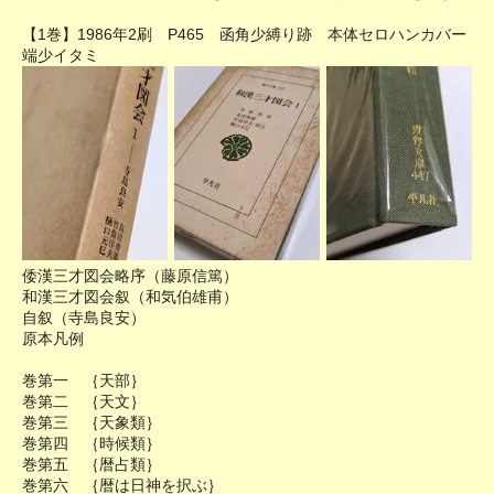
【1巻】1986年2刷 P465 函角少縛り跡 本体セロハンカバー
端少イタミ
倭漢三才図会略序（藤原信篤）
和漢三才図会叙（和気伯雄甫）
自叙（寺島良安）
原本凡例
巻第一 ｛天部｝
巻第二 ｛天文｝
巻第三 ｛天象類｝
巻第四 ｛時候類｝
巻第五 ｛暦占類｝
巻第六 ｛暦は日神を択ぶ｝