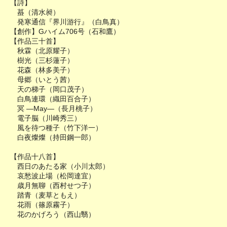
【詩】
蟇（清水昶）
発寒通信『界川游行』（白鳥真）
【創作】Gハイム706号（石和鷹）
【作品三十首】
秋霖（北原耀子）
樹光（三杉蓮子）
花森（林多美子）
母郷（いとう茜）
天の梯子（岡口茂子）
白鳥連環（織田百合子）
冥 ―May―（長月桃子）
電子脳（川崎秀三）
風を待つ種子（竹下洋一）
白夜燦燦（持田鋼一郎）
【作品十八首】
西日のあたる家（小川太郎）
哀愁波止場（松岡達宜）
歳月無聊（西村せつ子）
踏青（麦草ともえ）
花雨（篠原霧子）
花のかげろう（西山翳）