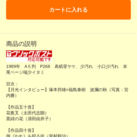
カートに入れる
商品の説明
1989年 A５判 P268 表紙背ヤケ、少汚れ 小口少汚れ 末
尾ページ端少イタミ
目次：
【月光インタビュー】塚本邦雄×福島泰樹 波瀾の秋（写真：宮
内勝）
【作品五十首】
花夜叉（太田代志朗）
黒緋の花（清田由井子）
【作品四十首】
個《われ》を狩る街（賀村順治）