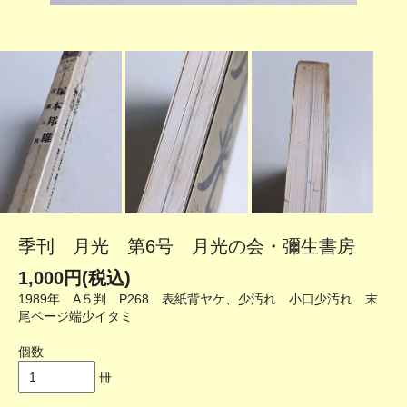
季刊 月光 第6号 月光の会・彌生書房
1,000円(税込)
1989年 A５判 P268 表紙背ヤケ、少汚れ 小口少汚れ 末
尾ページ端少イタミ
個数
冊