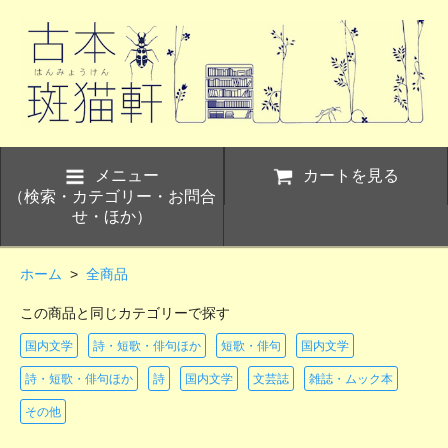
メニュー
カートを見る
（検索・カテゴリー・お問合
せ・ほか）
ホーム
>
全商品
この商品と同じカテゴリーで探す
国内文学
詩・短歌・俳句ほか
短歌・俳句
国内文学
詩・短歌・俳句ほか
詩
国内文学
文芸誌
雑誌・ムック本
その他