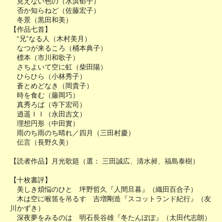
見えない色の（水浜郁子）
否か知らねど（佐藤宏子）
冬景（黒田和美）
【作品七首】
“兄”なる人（木村美月）
なつが来るころ（桶本典子）
標本（市川和歌子）
さちよいて空に虹（柴田陽）
ひらひら（小林秀子）
蒼とめどなき（岡貴子）
時を食む（藤岡巧）
真秀ろば（寺下宏司）
逍遥ＩＩ（永田吉文）
理想円形（中田實）
雨のち雨のち晴れ／四月（三田村慶）
伝言（長野久美）
【読者作品】月光歌筵（選： 三田誠広、清水昶、福島泰樹）
【十枚書評】
美しき煩悩のひと 坪野哲久『人間旦暮』（織田百合子）
木は空に喉笛を吊るす 吉増剛造『スコットランド紀行』（友
川かずき）
深夜夢をみるのは 明石長谷雄『冬たんぽぽ』（太田代志朗）