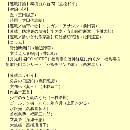
【連載評論】泰樹百八首[5]（立松和平）
【掌編小説】
丘（三田誠広）
時雨（太田代志朗）
【連載／編帯の歌】ミシガン・アサシン（前田衷）
【連載／路地裏の航海】街の麦・寺山修司断章（小川太郎）
【運載／酔いどれ作家論】切磋踏切悲話（松岡達宜）
【コラム】
賢治断簡[2]（浦辺諦善）
文芸えんま帖[6]（井出彰）
【月光劇場[CONCERT］福島泰樹は神経症に効くか 福島泰樹
短歌絶叫コンサート「パルチザンの歌」（西村エリ）
【連載エッセイ】
分身の日記[6]（島田雅彦）
文句伝《其三》（小林恭二）
【作品十五首】
少年の夜と朝のうた（三枝浩樹）
ゴールデン街一九八九年六月（上田かおる）
水銀光（名和喜多太）
首都鳥葬（福間三九郎）
立夏祭（深津千恵）
太鼓橋（高橋凜凜子）