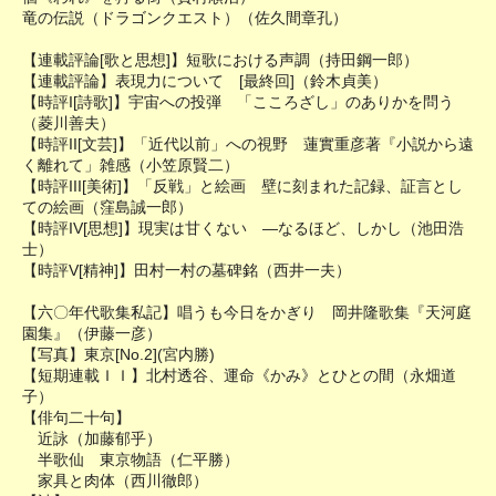
竜の伝説（ドラゴンクエスト）（佐久間章孔）
【連載評論[歌と思想]】短歌における声調（持田鋼一郎）
【連載評論】表現力について [最終回]（鈴木貞美）
【時評I[詩歌]】宇宙への投弾 「こころざし」のありかを問う
（菱川善夫）
【時評II[文芸]】「近代以前」への視野 蓮實重彦著『小説から遠
く離れて」雑感（小笠原賢二）
【時評III[美術]】「反戦」と絵画 壁に刻まれた記録、証言とし
ての絵画（窪島誠一郎）
【時評IV[思想]】現実は甘くない ―なるほど、しかし（池田浩
士）
【時評V[精神]】田村一村の墓碑銘（西井一夫）
【六〇年代歌集私記】唱うも今日をかぎり 岡井隆歌集『天河庭
園集』（伊藤一彦）
【写真】東京[No.2](宮内勝)
【短期連載ＩＩ】北村透谷、運命《かみ》とひとの間（永畑道
子）
【俳句二十句】
近詠（加藤郁乎）
半歌仙 東京物語（仁平勝）
家具と肉体（西川徹郎）