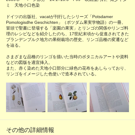
ミ 天地小口色染
ドイツの出版社、vacatが刊行したシリーズ「Potsdamer
Pomologisdhe Geschichten」（ポツダム果実学物語）の一冊。
冒頭で聖書に登場する「楽園の果実」とリンゴの関係やリンゴ料
理のレシピなどを紹介したのち、17世紀末頃から促進されてきた
ブランデンブルク地方の果樹栽培の歴史、リンゴ品種の変遷など
を辿る。
さまざまな品種のリンゴを描いた当時のボタニカルアートや資料
などの図版を適宜挿入。
また、赤く染めた天地小口部分に緑色の花布をあしらっており、
リンゴをイメージした色使いで造本されている。
その他の詳細情報