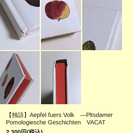
【独語】Aepfel fuers Volk ―Pltsdamer
Pomologiesche Geschichten VACAT
2,300円(税込)