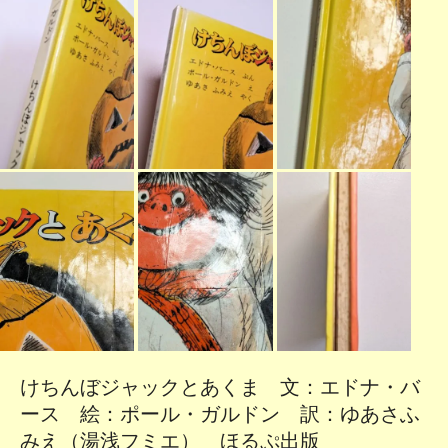
けちんぼジャックとあくま 文：エドナ・バ
ース 絵：ポール・ガルドン 訳：ゆあさふ
みえ（湯浅フミエ） ほるぷ出版