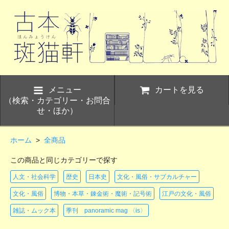
メニュー
カートを見る
（検索・カテゴリー・お問合
せ・ほか）
ホーム
>
全商品
この商品と同じカテゴリーで探す
人文・社会科学
歴史
日本史
文化・風俗・サブカルチャー
文化・風俗
博物・本草・錬金術・魔術・記号術
江戸の文化・風俗
雑誌・ムック本
季刊 panoramic mag 〈is〉