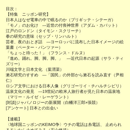
目次：
【特集 ニッポン研究】
日本人はなぜ電車の中で眠るのか（ブリギッテ・シテーガ）
「モノ」のお化け ―近世の付喪神世界（アダム・カバット）
江戸のロンドン（タイモン・スクリーチ）
拳の研究の意味（セップ・リンハルト）
芸者、夜のおとぎ話 ―ヨーロッパに流布した日本イメージの絵
葉書（ペーター・パンツァー）
「ちょっと待った！」（フランス・ドルヌ）
『進め。踊れ。脚。脚。脚。」 ―近代日本の起源（サラ・ティ
ズリー）
川端文学と日本文化 （葉渭渠）
漱石研究のすすめ ―「国民」の外部から漱石を読み直す（尹相
仁）
ロシア文学における日本人像（グリゴーリイ・チハルチシビリ）
温泉文化の発見 ―19世紀の欧米人旅行者が見た日本の温泉地
（マリー・ルイゼ・レーゲラント）
[対談]ジャパノロジーの新展開（白幡洋三郎×張競）
[アンケート] 日本との出会い
【連載】
〈地球国ニッポンのKEIMO争〉ウチの電話は糸電話、 止められ