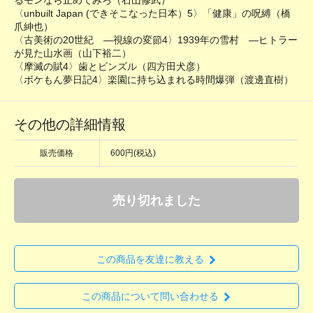
るモンなら止めてみろ（石山修武）
〈unbuilt Japan (できそこなった日本）5〉「健康」の呪縛（橋
爪紳也）
〈古美術の20世紀 ―視線の変節4〉1939年の雪村 ―ヒトラー
が見た山水画（山下裕二）
〈摩滅の賦4〉歯とビンズル（四方田犬彦）
〈ボケもん夢日記4〉楽園に持ち込まれる時間爆弾（渡邊直樹）
その他の詳細情報
販売価格
600円(税込)
売り切れました
この商品を友達に教える
この商品について問い合わせる