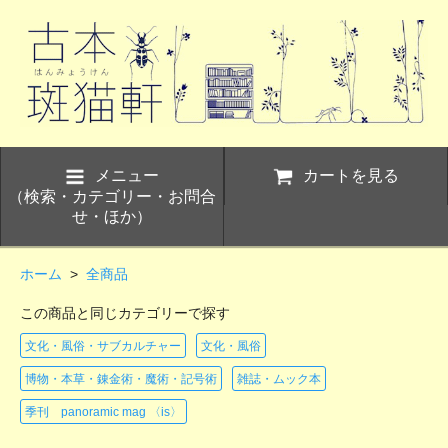
メニュー
カートを見る
（検索・カテゴリー・お問合
せ・ほか）
ホーム
>
全商品
この商品と同じカテゴリーで探す
文化・風俗・サブカルチャー
文化・風俗
博物・本草・錬金術・魔術・記号術
雑誌・ムック本
季刊 panoramic mag 〈is〉